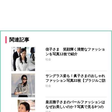
関連記事
佳子さま 笑顔輝く清楚なファッショ
ンを写真12枚で紹介
社会
サングラス姿も！眞子さまのおしゃれ
ファッション写真22枚【ブラジルご訪
問 vol.3】
社会
皇后雅子さまのパールファッションは
なぜお美しいのか？写真で見る9つの
コーデ