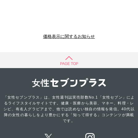
価格表示に関するお知らせ
PAGE TOP
「女性セブンプラス」は、女性週刊誌実売部数No.1「女性セブン」によ
るライフスタイルサイトです。健康・医療から美容、マネー、料理・レ
シピ、有名人グラビアまで、他では読めない独自の情報を発信。40代以
降の女性の暮らしをより豊かにする「知って得する」コンテンツが満載
です。