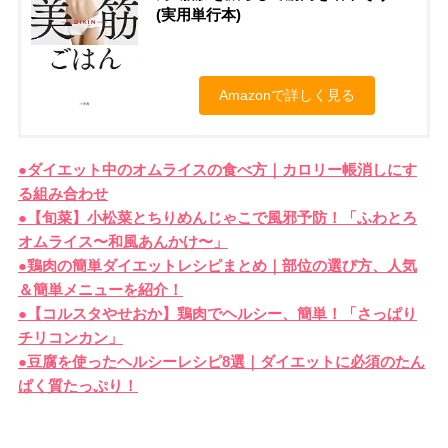
(実用単行本)
Amazonで詳しく見る
●ダイエット中のオムライスの食べ方｜カロリー帳消しにす
る組み合わせ
●【旬菜】小松菜とちりめんじゃこで風邪予防！「ふわとろ
オムライス〜和風あんかけ〜」
●鶏肉の簡単ダイエットレシピまとめ｜部位の選び方、人気
＆簡単メニューを紹介！
●【コルスタやせおか】鶏肉でヘルシー、簡単！「さっぱり
チリコンカン」
●豆腐を使ったヘルシーレシピ8選｜ダイエットに必須のたん
ぱく質たっぷり！