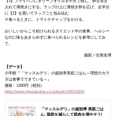
【3】フライパンにオリーブオイルを中火で熱し、卵を溶き
入れて薄焼きにする。ラップの上に薄焼き卵を広げ、左半分
に【2】を置いてラップごと包み込む
※食べるときに、トマトケチャップをかける。
おいしいからこそ続けられるダイエット中の食事。ヘルシー
なのに味もあきらめずに食べられるレシピを参考にしてみ
て。
撮影／生熊友博
【データ】
小学館『「マッスルデリ」の超効率美筋ごはん～理想のカラ
ダは食事でできている～』
価格：1300円（税別）
https://www.shogakukan.co.jp/books/09310643
「マッスルデリ」の超効率 美筋ごは
ん: 脂肪を減らして筋肉を増やそう!