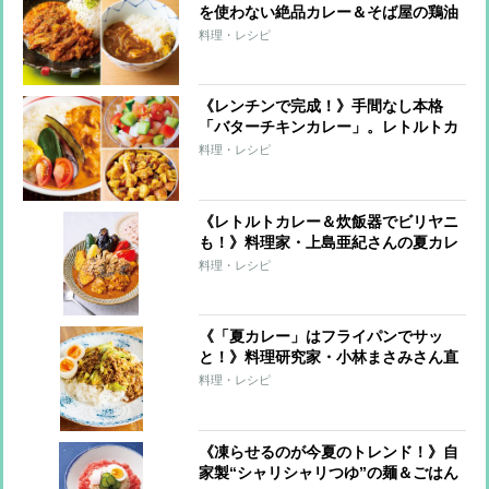
を使わない絶品カレー＆そば屋の鶏油
和風カレー
料理・レシピ
《レンチンで完成！》手間なし本格
「バターチキンカレー」。レトルトカ
レーが激変する簡単トッピングも
料理・レシピ
《レトルトカレー＆炊飯器でビリヤニ
も！》料理家・上島亜紀さんの夏カレ
ーレシピ
料理・レシピ
《「夏カレー」はフライパンでサッ
と！》料理研究家・小林まさみさん直
伝レシピ
料理・レシピ
《凍らせるのが今夏のトレンド！》自
家製“シャリシャリつゆ”の麺＆ごはん