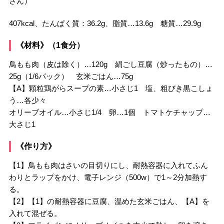
さん）
407kcal、たんぱく質：36.2g、脂質…13.6g 糖質…29.9g
《材料》（1食分）
鳥もも肉（皮は除く）…120g 絹ごし豆腐（炒ったもの）…
25g（1/6パック） 玄米ごはん…75g
【A】顆粒鶏がらスープの素…小さじ1 塩、粗びき黒こしょ
う…各少々
オリーブオイル…小さじ1/4 卵…1個 トマトケチャップ…
大さじ1
《作り方》
【1】鳥もも肉はさいの目切りにし、耐熱容器に入れてふん
わりとラップをかけ、電子レンジ（500w）で1～2分加熱す
る。
【2】【1】の耐熱容器に豆腐、温めた玄米ごはん、【A】を
入れて混ぜる。