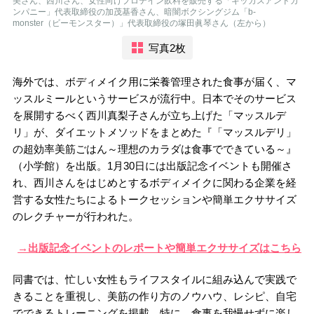
美さん、西川さん、女性向けプロテイン飲料を販売する「キッカスアンドカ
ンパニー」代表取締役の加茂基香さん、暗闇ボクシングジム「b-
monster（ビーモンスター）」代表取締役の塚田眞琴さん（左から）
写真2枚
海外では、ボディメイク用に栄養管理された食事が届く、マ
ッスルミールというサービスが流行中。日本でそのサービス
を展開するべく西川真梨子さんが立ち上げた「マッスルデ
リ」が、ダイエットメソッドをまとめた『「マッスルデリ」
の超効率美筋ごはん～理想のカラダは食事でできている～』
（小学館）を出版。1月30日には出版記念イベントも開催さ
れ、西川さんをはじめとするボディメイクに関わる企業を経
営する女性たちによるトークセッションや簡単エクササイズ
のレクチャーが行われた。
→出版記念イベントのレポートや簡単エクササイズはこちら
同書では、忙しい女性もライフスタイルに組み込んで実践で
きることを重視し、美筋の作り方のノウハウ、レシピ、自宅
でできるトレーニングを掲載。特に、食事を我慢せずに楽し