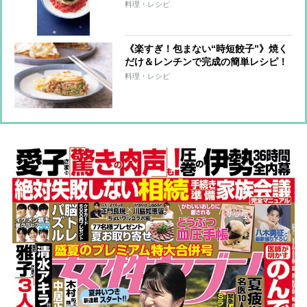
7レシピ
料理・レシピ
《楽すぎ！包まない“時短餃子”》焼く
だけ＆レンチンで完成の簡単レシピ！
料理・レシピ