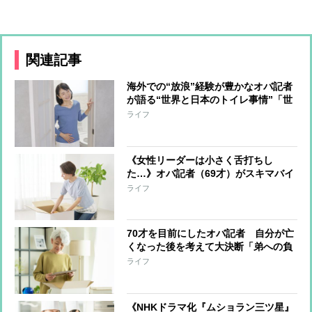
関連記事
海外での“放浪”経験が豊かなオバ記者
が語る“世界と日本のトイレ事情”「世
界から絶賛される日本のトイレが現状
ライフ
維持できなくなったら、間違いなく日
本の凋落」
《女性リーダーは小さく舌打ちし
た…》オバ記者（69才）がスキマバイ
トに挑戦「私に肉体労働をする資格は
ライフ
あるか？」実働7時間・報酬1万2千
円“引っ越しの梱包作業”一部始終
70才を目前にしたオバ記者 自分が亡
くなった後を考えて大決断「弟への負
担は最小限にしたい」と“この世の荷
ライフ
物”の片付け開始 年の功でわかった
上手く片付けるコツ
《NHKドラマ化『ムショラン三ツ星』