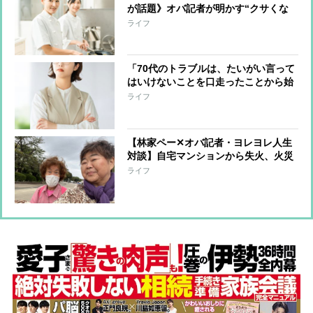
が話題》オバ記者が明かす“クサくな
いメシ”を作る管理栄養士の話、そし
ライフ
て「元受刑者と私とどこが違うのか」
という自問
「70代のトラブルは、たいがい言って
はいけないことを口走ったことから始
まっている」オバ記者（69）は“老年
ライフ
期”を受け入れられるか 痛感する“が
まん力の減少”
【林家ペー✕オバ記者・ヨレヨレ人生
対談】自宅マンションから失火、火災
保険に入っておらず周辺住宅への補償
ライフ
を担うことに…「10年分の喜怒哀楽を
味わいました」