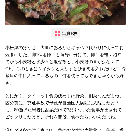
写真6枚
小松菜のほうは、大量にあるからキャベツ代わりに使ってお
焼きにした。卵1個を卵白と黄身に分けて、卵白を軽く泡立
てから小麦粉と水少々と混ぜると、小麦粉の量が少なくて
OK。このときはシイタケと天かすとひき肉を入れたけど、冷
蔵庫の中に入っているもの、何を使ってもできちゃうから好
き。
とにかく、ダイエット食の決め手は野菜、副菜なんだよね。
随分前に、交通事故で母親が自治医大病院に入院したとき
に、80過ぎた患者に副菜だけで3品もついた食事が出されて
ビックリしたけど、それを普段、食べたらいいんだよね。
逆にダメなのは主食と肉、魚のおかずの大量食い。牛丼、焼