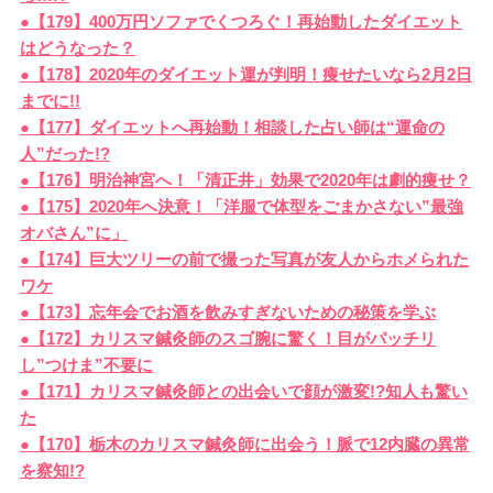
●【179】400万円ソファでくつろぐ！再始動したダイエット
はどうなった？
●【178】2020年のダイエット運が判明！痩せたいなら2月2日
までに!!
●【177】ダイエットへ再始動！相談した占い師は“運命の
人”だった!?
●【176】明治神宮へ！「清正井」効果で2020年は劇的痩せ？
●【175】2020年へ決意！「洋服で体型をごまかさない”最強
オバさん”に」
●【174】巨大ツリーの前で撮った写真が友人からホメられた
ワケ
●【173】忘年会でお酒を飲みすぎないための秘策を学ぶ
●【172】カリスマ鍼灸師のスゴ腕に驚く！目がパッチリ
し”つけま”不要に
●【171】カリスマ鍼灸師との出会いで顔が激変!?知人も驚い
た
●【170】栃木のカリスマ鍼灸師に出会う！脈で12内臓の異常
を察知!?