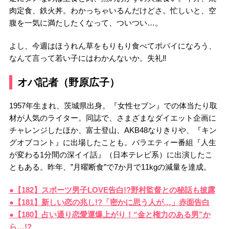
肉定食、鉄火丼。わかっちゃいるんだけどさ。忙しいと、空
腹を一気に満たしたくなって、ついつい…。
よし、今週はほうれん草をもりもり食べてポパイになろう、
なんて言って若い子にはわかんないか。失礼‼
オバ記者（野原広子）
1957年生まれ、茨城県出身。『女性セブン』での体当たり取
材が人気のライター。同誌で、さまざまなダイエット企画に
チャレンジしたほか、富士登山、AKB48なりきりや、『キン
グオブコント』に出場したことも。バラエティー番組『人生
が変わる1分間の深イイ話』（日本テレビ系）に出演したこ
ともある。昨年、”月曜断食”で7か月で11kgの減量を達成。
●【182】スポーツ男子LOVE告白!?野村監督との秘話も披露
●【181】新しい恋の兆し!?「密かに思う人が…」赤面告白
●【180】占い通り恋愛運爆上がり！“金と権力のある男”か
ら…!?