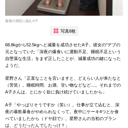
最後の測定に臨むA子
写真8枚
68.8kgから52.5kgへと減量を成功させたA子。彼女の“デブの
元となっていた「深夜の爆食いに運動不足、睡眠不足という
自堕落な生活」をまず正したことが、減量成功の鍵になった
ようだ。
星野さん「正直なことを言いますと、どえらい人が来たなと
（苦笑）。睡眠時間、お酒、甘い物などなど…。それまでの
A子さんは、とにかく欲に負け続けていましたから」
A子「やっぱりそうですか（笑い）。仕事が立て込むと、深
夜の暴飲暴食がやめられなくって。夜中にケーキ4つとか食
べていましたから（ドヤ顔で）。星野さんの当初のプラン
は、どうだったんでしたっけ？」