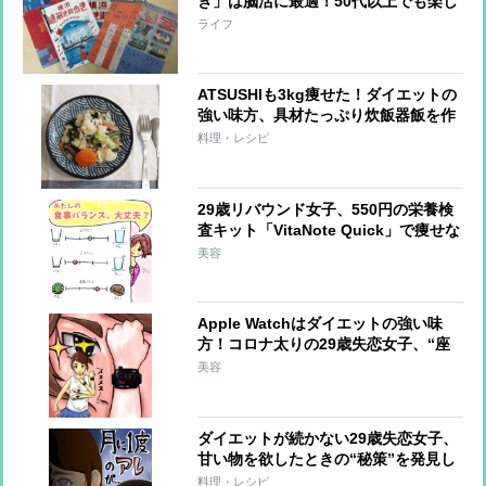
き」は脳活に最適！50代以上でも楽し
める「自宅で謎解き」「謎解き街歩
ライフ
き」の効果と魅力とは？
ATSUSHIも3kg痩せた！ダイエットの
強い味方、具材たっぷり炊飯器飯を作
ってみた
料理・レシピ
29歳リバウンド女子、550円の栄養検
査キット「VitaNote Quick」で痩せな
い理由が!?【おデブライターの減量
美容
記】
Apple Watchはダイエットの強い味
方！コロナ太りの29歳失恋女子、“座
りすぎ生活”にタメ息【おデブライタ
美容
ーの減量記】
ダイエットが続かない29歳失恋女子、
甘い物を欲したときの“秘策”を発見し
再起!?【おデブライターの減量記】
料理・レシピ