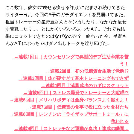
ここ数年、彼女の“痩せる痩せる詐欺”にだまされ続けてきた
ライターFは、今回のA子のガチダイエットを見届けてきた。
担当トレーナーの星野豊さんとケンカしたり、なかなか痩せ
ず苦戦したり…。とにかくいろいろあったA子。それでも結
果にコミットできたのはなぜなのか？ 終わった今、星野さ
んがA子にぶっちゃけダメ出しトークを繰り広げた。
→連載1回目｜カウンセリングで典型的デブ生活卒業を誓
う！
→連載2回目｜初の低糖質食生活で覚醒!?
→連載3回目｜体が硬すぎて基本トレーニングもできず
→連載4回目｜減量成功のカギはスクワット
→連載5回目｜ストレス爆発でトレーナーと大喧嘩!?
→連載
6回目｜メリハリボディは全身バランスよく鍛えよ！
→連載7回目｜低糖質の食事で役に立った食材たち
→連載8回目｜レンチンの「ライザップサポートミール」に
救われる
→連載9回目｜ストレッチなど運動が奏功！達成の瞬間…