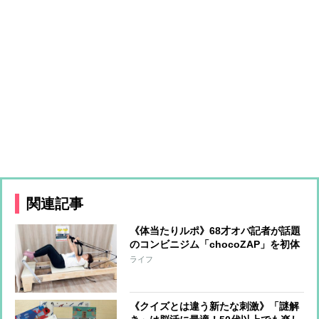
関連記事
《体当たりルポ》68才オバ記者が話題
のコンビニジム「chocoZAP」を初体
験！7日間通って見えてきた変化と
ライフ
は？健康も美容もリフレッシュも全部
手に入れる!?
《クイズとは違う新たな刺激》「謎解