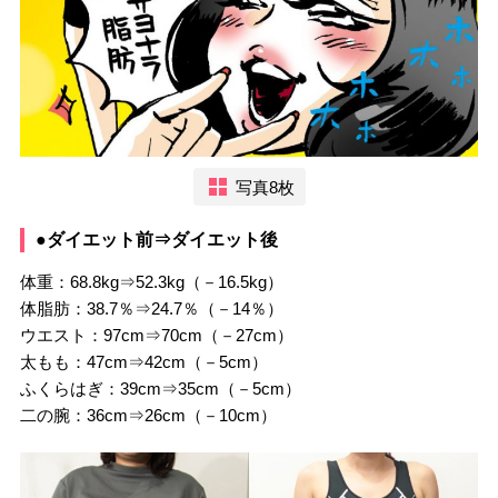
写真8枚
●ダイエット前⇒ダイエット後
体重：68.8kg⇒52.3kg（－16.5kg）
体脂肪：38.7％⇒24.7％（－14％）
ウエスト：97cm⇒70cm（－27cm）
太もも：47cm⇒42cm（－5cm）
ふくらはぎ：39cm⇒35cm（－5cm）
二の腕：36cm⇒26cm（－10cm）