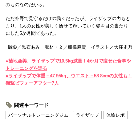
のものなのだから。
ただ外野で見守るだけの我々だったが、ライザップの力もと
より、1人の女性が美しく痩せて輝いていく姿を目の当たり
にした5か月間であった。
撮影／黒石あみ 取材・文／船橋麻貴 イラスト／大窪史乃
●菊地亜美、ライザップで10.5kg減量！4か月で痩せた食事や
トレーニングを語る
●ライザップで体重－47.95kg、ウエスト－58.8cmの女性も！
衝撃ビフォーアフター7人
関連キーワード
パーソナルトレーニングジム
ライザップ
体験レポ