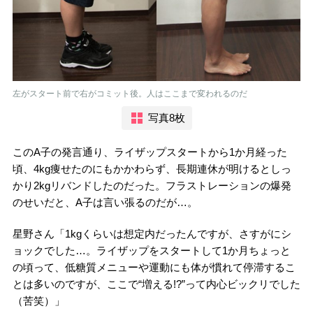
左がスタート前で右がコミット後。人はここまで変われるのだ
写真8枚
このA子の発言通り、ライザップスタートから1か月経った
頃、4kg痩せたのにもかかわらず、長期連休が明けるとしっ
かり2kgリバンドしたのだった。フラストレーションの爆発
のせいだと、A子は言い張るのだが…。
星野さん「1kgくらいは想定内だったんですが、さすがにシ
ョックでした…。ライザップをスタートして1か月ちょっと
の頃って、低糖質メニューや運動にも体が慣れて停滞するこ
とは多いのですが、ここで“増える!?”って内心ビックリでした
（苦笑）」