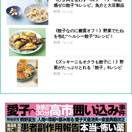
感ゼロ餃子”6レシピ。魚介と大豆製品
で大満足！
料理・レシピ
《餃子なのに糖質オフ！》野菜でたね
を包む“ヘルシー餃子”3レシピ！
料理・レシピ
《ズッキーニもオクラも餃子に！》野
菜がたっぷりとれる「餃子」9レシピ
料理・レシピ