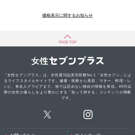
価格表示に関するお知らせ
PAGE TOP
「女性セブンプラス」は、女性週刊誌実売部数No.1「女性セブン」によ
るライフスタイルサイトです。健康・医療から美容、マネー、料理・レ
シピ、有名人グラビアまで、他では読めない独自の情報を発信。40代以
降の女性の暮らしをより豊かにする「知って得する」コンテンツが満載
です。