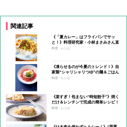
関連記事
《「夏カレー」はフライパンでサッ
と！》料理研究家・小林まさみさん直
伝レシピ
料理・レシピ
《凍らせるのが今夏のトレンド！》自
家製“シャリシャリつゆ”の麺＆ごはん
7レシピ
料理・レシピ
《楽すぎ！包まない“時短餃子”》焼く
だけ＆レンチンで完成の簡単レシピ！
料理・レシピ
《ひき肉を使わずヘルシー！》“罪悪