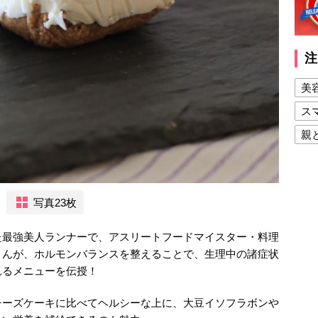
注
美
ス
親
健
美
写真23枚
夫
た最強美人ランナーで、アスリートフードマイスター・料理
さんが、ホルモンバランスを整えることで、生理中の諸症状
れるメニューを伝授！
チーズケーキに比べてヘルシーな上に、大豆イソフラボンや