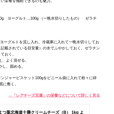
しい栄養を補給できるのも魅力。
0g ヨーグルト…100g （一晩水切りしたもの） ゼラチ
てヨーグルトを流し入れ、冷蔵庫に入れて一晩水切りしてお
に記載されている目安量）の水でふやかしておく。ゼラチン
しておく。
加え、よく混ぜる。
冷やし、固める。
ンジャービスケット100gをビニール袋に入れて粉々に砕
の底に敷く。
→「レアチーズ豆腐」の栄養などについて詳しく見る
よつ葉北海道十勝クリームチーズ（B） 1kg よ