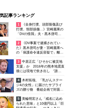
気記事ランキング
1
《全身打撲、頭部裂傷及び
打撲、頸部損傷…》宮崎麗果の
「DVの怪我」夫・黒木啓司の
逮捕で始まる「夫婦の闘争」
2
《DV事案で逮捕されてい
た》黒木啓司が妻・宮崎麗果へ
の「保護命令違反容疑で」離婚
協議は「第二ステージ」へ
3
中居正広「ひそかに被災地
支援」か 2016年の熊本地震直
後には現地で炊き出し “誰に
も知られなくて良い”と、むし
ろ強まる福祉活動への思い
4
木村拓哉、「乳がんステー
ジ4の女性」に届けたサプライ
ズの贈り物 番組企画で対面し
たファンが、夢と希望を与える
心遣いに「うれしくて号泣しま
5
美輪明宏さん「戒名に込め
した」
られた意味」と10億円以上「巨