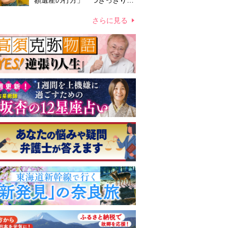
額遺産の行方」 つきっきりで
私生活をサポートしていた元俳
優が相続か
さらに見る