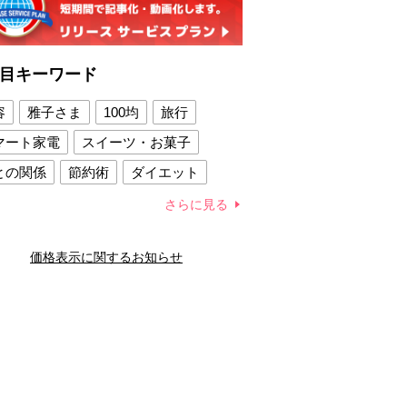
目キーワード
容
雅子さま
100均
旅行
マート家電
スイーツ・お菓子
との関係
節約術
ダイエット
康法
新製品
さらに見る
容賢者のダイエットグッズ
価格表示に関するお知らせ
との関係
新津春子
どか食い