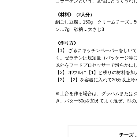
コラーゲンという、女性にとってうれ
《材料》（2人分）
絹ごし豆腐…150g クリームチーズ…5
ン…7g 砂糖…大さじ3
《作り方》
【1】 ざるにキッチンペーパーをしい
く。ゼラチンは規定量（パッケージ等
以外をフードプロセッサーで滑らかに
【2】 ボウルに【1】と残りの材料を
【3】 【2】を容器に入れて30分以上
※土台を作る場合は、グラハムまたはジ
き、バター50gを加えてよく混ぜ、型
チーズ 