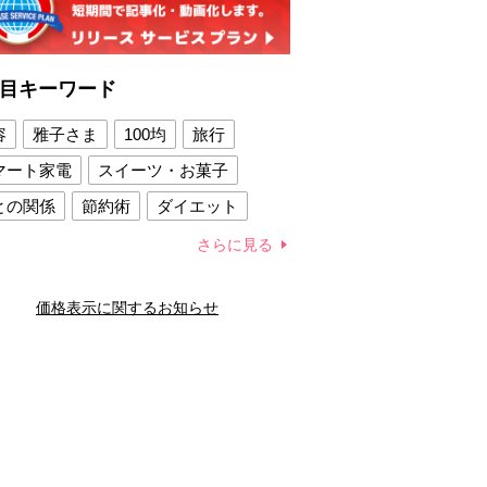
目キーワード
容
雅子さま
100均
旅行
マート家電
スイーツ・お菓子
との関係
節約術
ダイエット
康法
新製品
さらに見る
容賢者のダイエットグッズ
価格表示に関するお知らせ
との関係
新津春子
どか食い