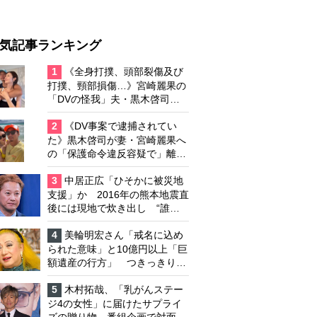
気記事ランキング
1
《全身打撲、頭部裂傷及び
打撲、頸部損傷…》宮崎麗果の
「DVの怪我」夫・黒木啓司の
逮捕で始まる「夫婦の闘争」
2
《DV事案で逮捕されてい
た》黒木啓司が妻・宮崎麗果へ
の「保護命令違反容疑で」離婚
協議は「第二ステージ」へ
3
中居正広「ひそかに被災地
支援」か 2016年の熊本地震直
後には現地で炊き出し “誰に
も知られなくて良い”と、むし
ろ強まる福祉活動への思い
4
美輪明宏さん「戒名に込め
られた意味」と10億円以上「巨
額遺産の行方」 つきっきりで
私生活をサポートしていた元俳
優が相続か
5
木村拓哉、「乳がんステー
ジ4の女性」に届けたサプライ