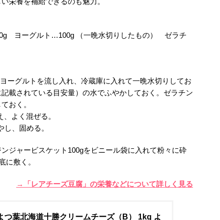
しい栄養を補給できるのも魅力。
0g ヨーグルト…100g （一晩水切りしたもの） ゼラチ
てヨーグルトを流し入れ、冷蔵庫に入れて一晩水切りしてお
に記載されている目安量）の水でふやかしておく。ゼラチン
しておく。
加え、よく混ぜる。
冷やし、固める。
ンジャービスケット100gをビニール袋に入れて粉々に砕
の底に敷く。
→「レアチーズ豆腐」の栄養などについて詳しく見る
よつ葉北海道十勝クリームチーズ（B） 1kg よ