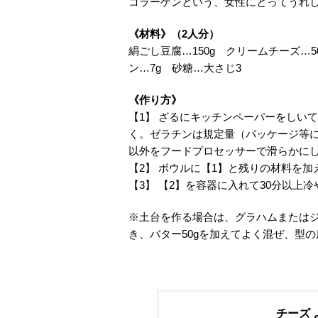
コラーゲンという、女性にとってうれ
《材料》（2人分）
絹ごし豆腐…150g クリームチーズ…5
ン…7g 砂糖…大さじ3
《作り方》
【1】 ざるにキッチンペーパーをしい
く。ゼラチンは規定量（パッケージ等
以外をフードプロセッサーで滑らかに
【2】 ボウルに【1】と残りの材料を
【3】 【2】を容器に入れて30分以上
※土台を作る場合は、グラハムまたはジ
き、バター50gを加えてよく混ぜ、型
チーズ 