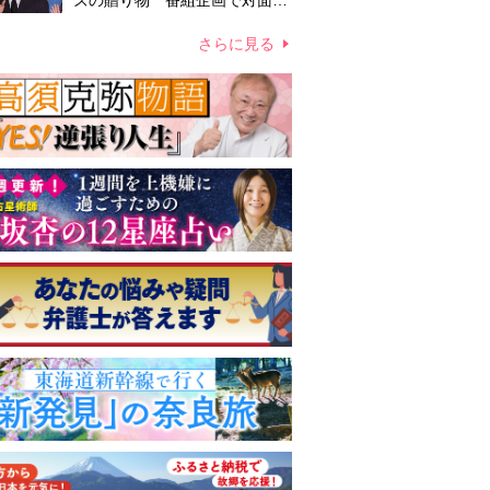
ズの贈り物 番組企画で対面し
たファンが、夢と希望を与える
心遣いに「うれしくて号泣しま
さらに見る
した」