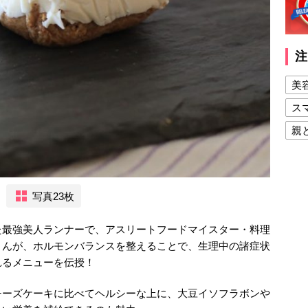
注
美
ス
親
健
美
写真23枚
夫
た最強美人ランナーで、アスリートフードマイスター・料理
さんが、ホルモンバランスを整えることで、生理中の諸症状
れるメニューを伝授！
チーズケーキに比べてヘルシーな上に、大豆イソフラボンや