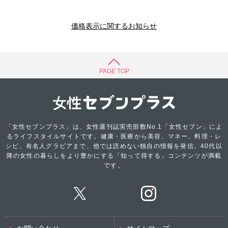
価格表示に関するお知らせ
PAGE TOP
「女性セブンプラス」は、女性週刊誌実売部数No.1「女性セブン」によ
るライフスタイルサイトです。健康・医療から美容、マネー、料理・レ
シピ、有名人グラビアまで、他では読めない独自の情報を発信。40代以
降の女性の暮らしをより豊かにする「知って得する」コンテンツが満載
です。