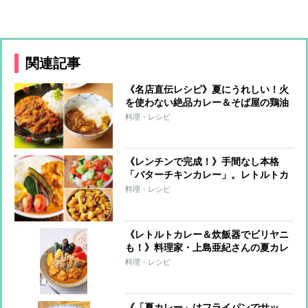
関連記事
《名店直伝レシピ》夏にうれしい！火
を使わない絶品カレー＆そば屋の鶏油
和風カレー
料理・レシピ
《レンチンで完成！》手間なし本格
「バターチキンカレー」。レトルトカ
レーが激変する簡単トッピングも
料理・レシピ
《レトルトカレー＆炊飯器でビリヤニ
も！》料理家・上島亜紀さんの夏カレ
ーレシピ
料理・レシピ
《「夏カレー」はフライパンでサッ