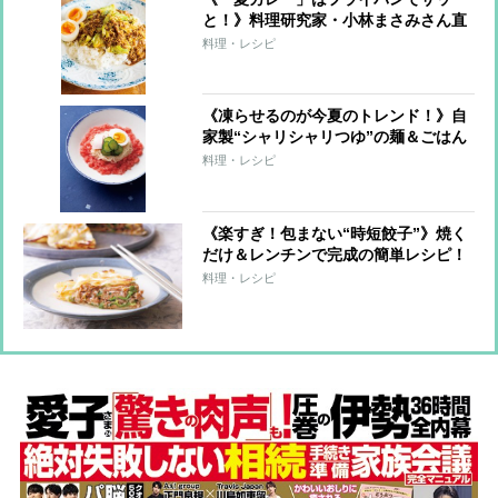
と！》料理研究家・小林まさみさん直
伝レシピ
料理・レシピ
《凍らせるのが今夏のトレンド！》自
家製“シャリシャリつゆ”の麺＆ごはん
7レシピ
料理・レシピ
《楽すぎ！包まない“時短餃子”》焼く
だけ＆レンチンで完成の簡単レシピ！
料理・レシピ