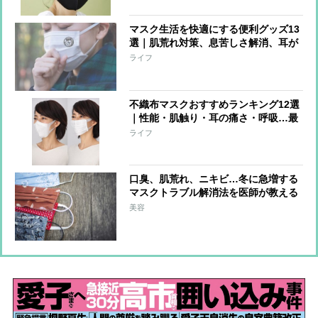
マスク生活を快適にする便利グッズ13
選｜肌荒れ対策、息苦しさ解消、耳が
痛くならないなど
ライフ
不織布マスクおすすめランキング12選
｜性能・肌触り・耳の痛さ・呼吸…最
強の1枚は!?
ライフ
口臭、肌荒れ、ニキビ…冬に急増する
マスクトラブル解消法を医師が教える
美容