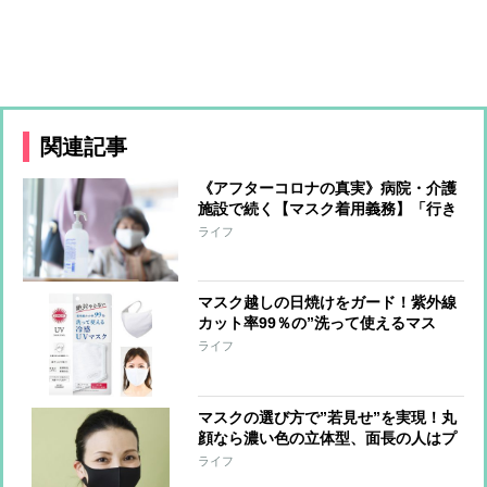
関連記事
《アフターコロナの真実》病院・介護
施設で続く【マスク着用義務】「行き
すぎた感染対策によって生活から大切
ライフ
なものが失われた」スタッフや利用者
に着用を求めない介護施設の取り組み
マスク越しの日焼けをガード！紫外線
カット率99％の”洗って使えるマス
ク”が登場
ライフ
マスクの選び方で”若見せ”を実現！丸
顔なら濃い色の立体型、面長の人はプ
リーツ型を
ライフ