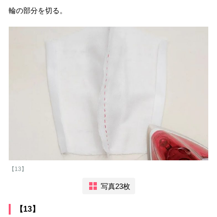
輪の部分を切る。
【13】
写真23枚
【13】