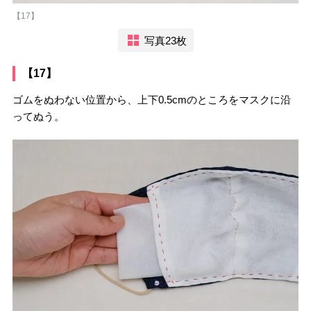
【17】
写真23枚
【17】
ゴムをぬわない位置から、上下0.5cmのところをマスクに沿
ってぬう。