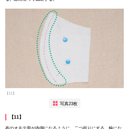
【11】
写真23枚
【11】
布のオモテ面が内側になるように、二つ折りにする。輪にな