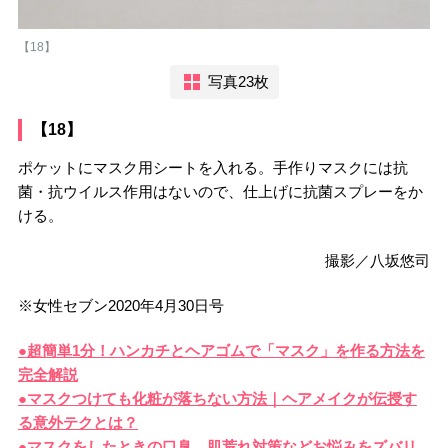
【18】
写真23枚
【18】
ポケットにマスク用シートを入れる。手作りマスクには抗
菌・抗ウイルス作用はないので、仕上げに抗菌スプレーをか
ける。
撮影／八坂悠司
※女性セブン2020年4月30日号
●超簡単1分！ハンカチとヘアゴムで「マスク」を作る方法を
完全解説
●マスクつけても化粧が落ちない方法｜ヘアメイクが伝授す
る意外テクとは？
●マスクをしたときの口臭、肌荒れ対策などお悩みをズバリ