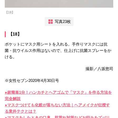
【18】
写真23枚
【18】
ポケットにマスク用シートを入れる。手作りマスクには抗
菌・抗ウイルス作用はないので、仕上げに抗菌スプレーをか
ける。
撮影／八坂悠司
※女性セブン2020年4月30日号
●超簡単1分！ハンカチとヘアゴムで「マスク」を作る方法を
完全解説
●マスクつけても化粧が落ちない方法｜ヘアメイクが伝授す
る意外テクとは？
●マスクをしたときの口臭、肌荒れ対策などお悩みをズバリ