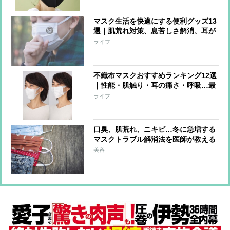
マスク生活を快適にする便利グッズ13
選｜肌荒れ対策、息苦しさ解消、耳が
痛くならないなど
ライフ
不織布マスクおすすめランキング12選
｜性能・肌触り・耳の痛さ・呼吸…最
強の1枚は!?
ライフ
口臭、肌荒れ、ニキビ…冬に急増する
マスクトラブル解消法を医師が教える
美容