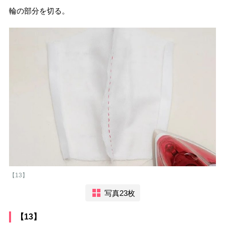
輪の部分を切る。
【13】
写真23枚
【13】