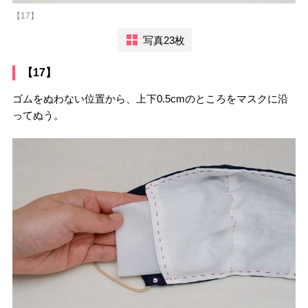
【17】
写真23枚
【17】
ゴムをぬわない位置から、上下0.5cmのところをマスクに沿
ってぬう。