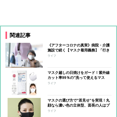
関連記事
《アフターコロナの真実》病院・介護
施設で続く【マスク着用義務】「行き
すぎた感染対策によって生活から大切
ライフ
なものが失われた」スタッフや利用者
に着用を求めない介護施設の取り組み
マスク越しの日焼けをガード！紫外線
カット率99％の”洗って使えるマス
ク”が登場
ライフ
マスクの選び方で”若見せ”を実現！丸
顔なら濃い色の立体型、面長の人はプ
リーツ型を
ライフ