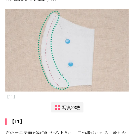
【11】
写真23枚
【11】
布のオモテ面が内側になるように、二つ折りにする。輪にな