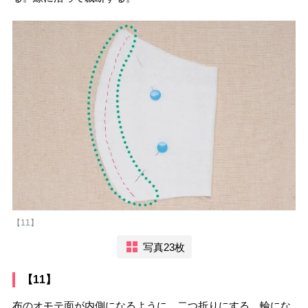
【11】
写真23枚
【11】
布のオモテ面が内側になるように、二つ折りにする。輪にな