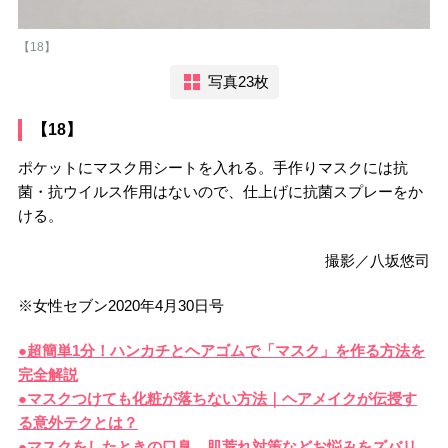
【18】
写真23枚
【18】
ポケットにマスク用シートを入れる。手作りマスクには抗
菌・抗ウイルス作用はないので、仕上げに抗菌スプレーをか
ける。
撮影／八坂悠司
※女性セブン2020年4月30日号
●超簡単1分！ハンカチとヘアゴムで「マスク」を作る方法を
完全解説
●マスクつけても化粧が落ちない方法｜ヘアメイクが伝授す
る意外テクとは？
●マスクをしたときの口臭、肌荒れ対策などお悩みをズバリ