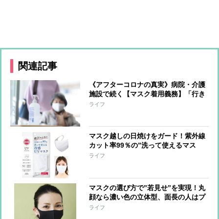
関連記事
《アフターコロナの真実》病院・介護
施設で続く【マスク着用義務】「行き
すぎた感染対策によって生活から大切
ライフ
なものが失われた」スタッフや利用者
に着用を求めない介護施設の取り組み
マスク越しの日焼けをガード！紫外線
カット率99％の”洗って使えるマス
ク”が登場
ライフ
マスクの選び方で”若見せ”を実現！丸
顔なら濃い色の立体型、面長の人はプ
リーツ型を
ライフ