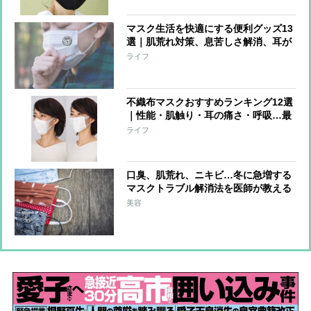
マスク生活を快適にする便利グッズ13
選｜肌荒れ対策、息苦しさ解消、耳が
痛くならないなど
ライフ
不織布マスクおすすめランキング12選
｜性能・肌触り・耳の痛さ・呼吸…最
強の1枚は!?
ライフ
口臭、肌荒れ、ニキビ…冬に急増する
マスクトラブル解消法を医師が教える
美容