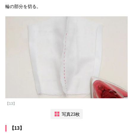
輪の部分を切る。
【13】
写真23枚
【13】