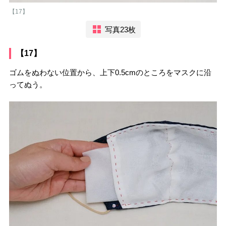
【17】
写真23枚
【17】
ゴムをぬわない位置から、上下0.5cmのところをマスクに沿
ってぬう。