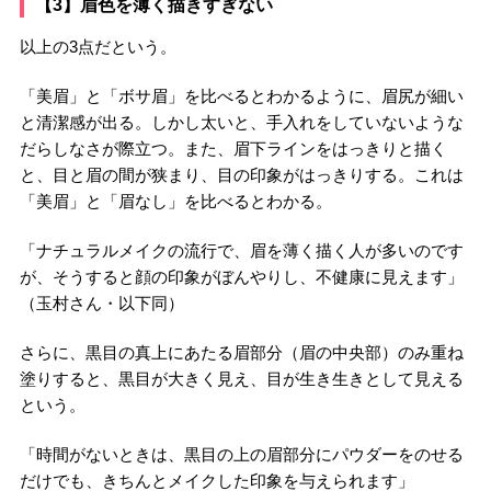
【3】眉色を薄く描きすぎない
以上の3点だという。
「美眉」と「ボサ眉」を比べるとわかるように、眉尻が細い
と清潔感が出る。しかし太いと、手入れをしていないような
だらしなさが際立つ。また、眉下ラインをはっきりと描く
と、目と眉の間が狭まり、目の印象がはっきりする。これは
「美眉」と「眉なし」を比べるとわかる。
「ナチュラルメイクの流行で、眉を薄く描く人が多いのです
が、そうすると顔の印象がぼんやりし、不健康に見えます」
（玉村さん・以下同）
さらに、黒目の真上にあたる眉部分（眉の中央部）のみ重ね
塗りすると、黒目が大きく見え、目が生き生きとして見える
という。
「時間がないときは、黒目の上の眉部分にパウダーをのせる
だけでも、きちんとメイクした印象を与えられます」