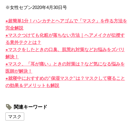
※女性セブン2020年4月30日号
●超簡単1分！ハンカチとヘアゴムで「マスク」を作る方法を
完全解説
●マスクつけても化粧が落ちない方法｜ヘアメイクが伝授す
る意外テクとは？
●マスクをしたときの口臭、肌荒れ対策などお悩みをズバリ
解決！
●マスク、「耳が痛い」ときの対策は？など気になる悩みを
医師が解決！
●就寝中におすすめの”保湿マスク”は？マスクして寝ること
の効果＆デメリットも解説
関連キーワード
マスク