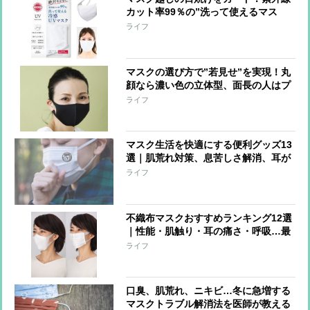
カット率99％の”洗って使えるマス
ク”が登場
ライフ
マスクの選び方で”若見せ”を実現！丸
顔なら濃い色の立体型、面長の人はプ
リーツ型を
ライフ
マスク生活を快適にする便利グッズ13
選｜肌荒れ対策、息苦しさ解消、耳が
痛くならないなど
ライフ
不織布マスクおすすめランキング12選
｜性能・肌触り・耳の痛さ・呼吸…最
強の1枚は!?
ライフ
口臭、肌荒れ、ニキビ…冬に急増する
マスクトラブル解消法を医師が教える