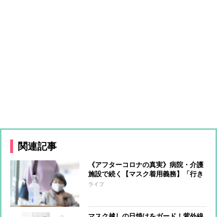
関連記事
《アフターコロナの真実》病院・介護
施設で続く【マスク着用義務】「行き
すぎた感染対策によって生活から大切
ライフ
なものが失われた」スタッフや利用者
に着用を求めない介護施設の取り組み
マスク越しの日焼けをガード！紫外線