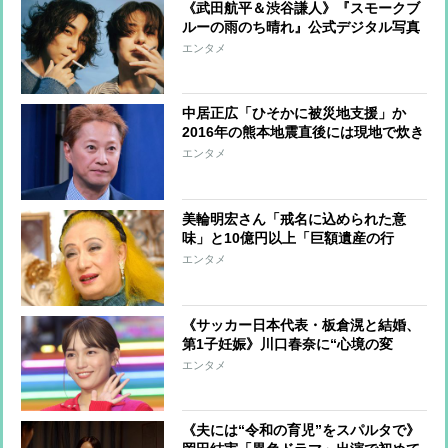
《武田航平＆渋谷謙人》『スモークブ
ルーの雨のち晴れ』公式デジタル写真
集アザーカットを一挙公開
エンタメ
中居正広「ひそかに被災地支援」か
2016年の熊本地震直後には現地で炊き
出し “誰にも知られなくて良い”と、
エンタメ
むしろ強まる福祉活動への思い
美輪明宏さん「戒名に込められた意
味」と10億円以上「巨額遺産の行
方」 つきっきりで私生活をサポート
エンタメ
していた元俳優が相続か
《サッカー日本代表・板倉滉と結婚、
第1子妊娠》川口春奈に“心境の変
化”をもたらした主演映画『ママせ
エンタメ
か』 身を削って「がんに蝕まれる
母」を演じた壮絶な撮影現場
《夫には“令和の育児”をスパルタで》