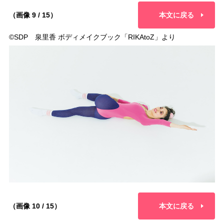
（画像 9 / 15）
本文に戻る
©︎SDP 泉里香 ボディメイクブック「RIKAtoZ」より
（画像 10 / 15）
本文に戻る