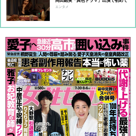
岡田結実「異色ドラマ」出演で初めて
明かした「育児の哲学」【インタビュ
エンタメ
ー後編】