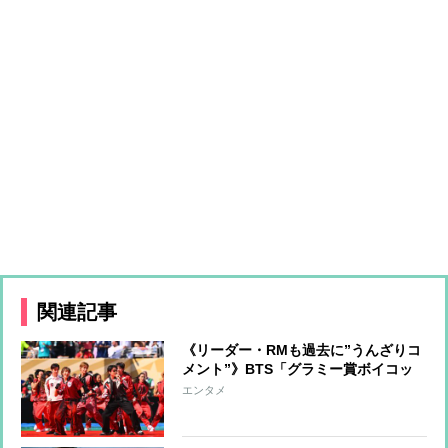
関連記事
《リーダー・RMも過去に”うんざりコ
メント”》BTS「グラミー賞ボイコッ
ト」が示す“韓国から世界へ”の覚悟
エンタメ