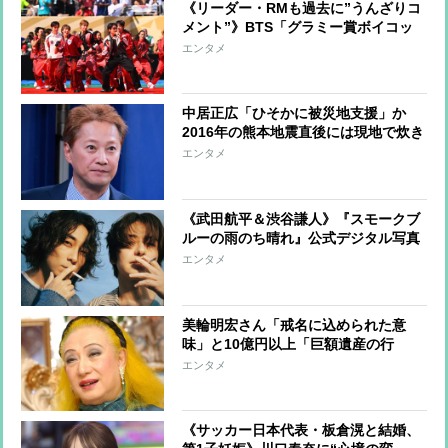
《リーダー・RMも過去に”うんざりコ
メント”》BTS「グラミー賞ボイコッ
ト」が示す“韓国から世界へ”の覚悟
エンタメ
中居正広「ひそかに被災地支援」か
2016年の熊本地震直後には現地で炊き
出し “誰にも知られなくて良い”と、
エンタメ
むしろ強まる福祉活動への思い
《武田航平＆渋谷謙人》『スモークブ
ルーの雨のち晴れ』公式デジタル写真
集アザーカットを一挙公開
エンタメ
美輪明宏さん「戒名に込められた意
味」と10億円以上「巨額遺産の行
方」 つきっきりで私生活をサポート
エンタメ
していた元俳優が相続か
《サッカー日本代表・板倉滉と結婚、