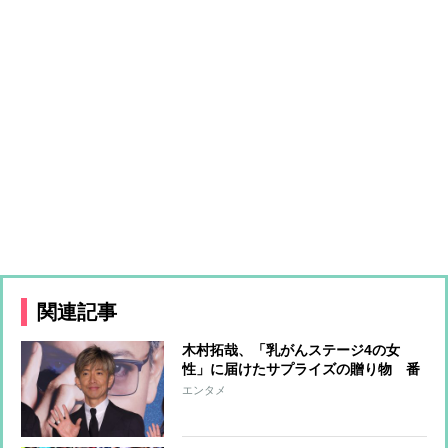
関連記事
木村拓哉、「乳がんステージ4の女
性」に届けたサプライズの贈り物 番
組企画で対面したファンが、夢と希望
エンタメ
を与える心遣いに「うれしくて号泣し
ました」