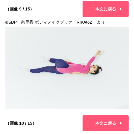
（画像 9 / 15）
本文に戻る
©︎SDP 泉里香 ボディメイクブック「RIKAtoZ」より
（画像 10 / 15）
本文に戻る