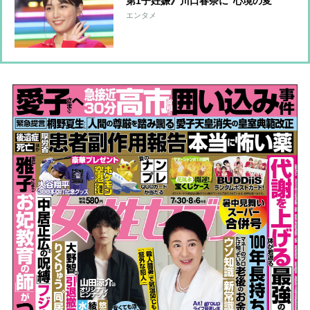
第1子妊娠》川口春奈に“心境の変
化”をもたらした主演映画『ママせ
エンタメ
か』 身を削って「がんに蝕まれる
母」を演じた壮絶な撮影現場