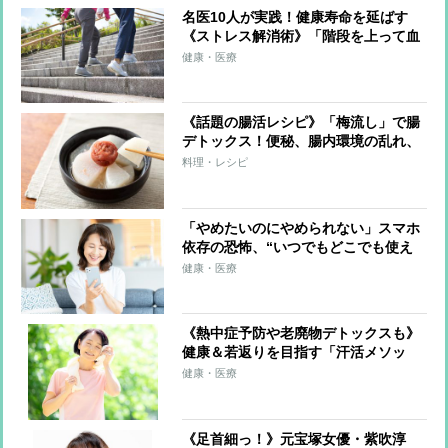
名医10人が実践！健康寿命を延ばす
《ストレス解消術》「階段を上って血
流をよくする」「1〜5分程度の瞑想」
健康・医療
「肩に力をしっかり入れてから力を抜
く」
《話題の腸活レシピ》「梅流し」で腸
デトックス！便秘、腸内環境の乱れ、
疲れた「胃腸」を休ませる
料理・レシピ
「やめたいのにやめられない」スマホ
依存の恐怖、“いつでもどこでも使え
る”ことが最大の要因 ストレスを抱
健康・医療
えやすい50〜60代の女性は「依存しや
すい傾向」
《熱中症予防や老廃物デトックスも》
健康＆若返りを目指す「汗活メソッ
ド」のポイント「6～8時間の睡眠をし
健康・医療
っかり」「ながら運動や食事で発汗」
「入浴は短時間でも効果的」
《足首細っ！》元宝塚女優・紫吹淳