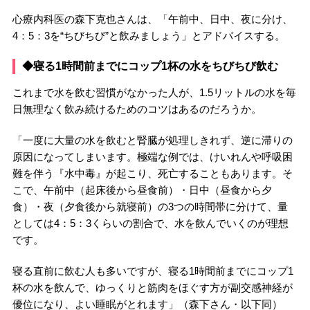
心療内科医の森下克也さんは、「午前中、日中、夜に分け、
4：5：3を“ちびちび”と飲みましょう」とアドバイスする。
◆寝る1時間前までにコップ1杯の水をちびちび飲む
これまで水を飲む習慣がなかった人が、1.5リットルの水を毎
日無理なく飲み続けるためのコツはあるのだろうか。
「一度に大量の水を飲むと腎臓が処理しきれず、逆に滞りの
原因になってしまいます。極端な例では、けいれんや呼吸困
難を伴う『水中毒』が起こり、死亡することもあります。そ
こで、午前中（起床後から昼食前）・日中（昼食から夕
食）・夜（夕食後から就寝前）の3つの時間帯に分けて、量
としては4：5：3くらいの割合で、水を飲んでいくのが理想
です。
寝る直前に飲む人も多いですが、寝る1時間前までにコップ1
杯の水を飲んで、ゆっくりと筋肉をほぐす方が副交感神経が
優位になり、よい睡眠がとれます」（森下さん・以下同）