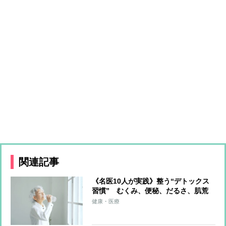
関連記事
《名医10人が実践》整う“デトックス
習慣” むくみ、便秘、だるさ、肌荒
れを一掃する食・運動・入浴・生活習
健康・医療
慣を解説