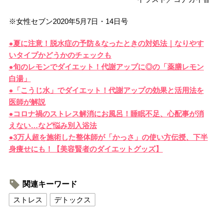
※女性セブン2020年5月7日・14日号
●夏に注意！脱水症の予防＆なったときの対処法｜なりやす
いタイプかどうかのチェックも
●旬のレモンでダイエット！代謝アップに◎の「薬膳レモン
白湯」
●「こうじ水」でダイエット！代謝アップの効果と活用法を
医師が解説
●コロナ禍のストレス解消にお風呂！睡眠不足、心配事が消
えない…など悩み別入浴法
●3万人超を施術した整体師が「かっさ」の使い方伝授、下半
身痩せにも！【美容賢者のダイエットグッズ】
関連キーワード
ストレス
デトックス