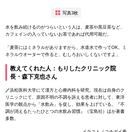
写真3枚
水を飲み続けるのがつらいという人は、麦茶や黒豆茶など、
カフェインの入っていないお茶であれば代用可能だ。
「麦茶にはミネラルがありますから、水道水で作ってOK。ミ
ネラルウオーターで作ると、むしろおいしくないですよ」
教えてくれた人：もりしたクリニック院
長・森下克也さん
／
浜松医科大学にて漢方と心療内科を研究。現在は自身のク
リニックにて、原因不明の不調を訴える患者に対して、東洋
医学の観点から「水飲み」を促し、効果を上げている。『不
調が消えるたったひとつの水飲み習慣』（宝島社）ほか著書
多数。
イラスト／コナガイ香