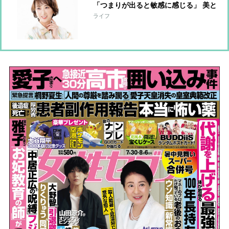
「つまりが出ると敏感に感じる」 美と
健康維持に欠かさない“特別グッズ”を
ライフ
語る