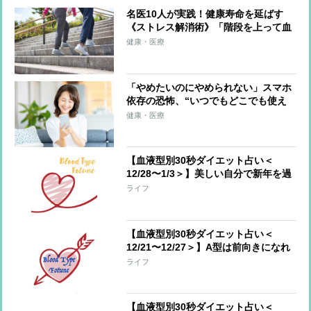
名医10人が実践！健康寿命を延ばす
《ストレス解消術》「階段を上って血
流をよくする」「1〜5分程度の瞑想」
健康・医療
「肩に力をしっかり入れてから力を抜
く」
「やめたいのにやめられない」スマホ
依存の恐怖、“いつでもどこでも使え
る”ことが最大の要因 ストレスを抱
健康・医療
えやすい50〜60代の女性は「依存しや
すい傾向」
【血液型別30秒ダイエット占い＜
12/28〜1/3＞】美しい自分で新年を過
ごすアドバイス！今週のあなたの運勢
ライフ
は？
【血液型別30秒ダイエット占い＜
12/21〜12/27＞】A型は前向きになれ
るとき、AB型は新年に向けていいスタ
ライフ
ートを！
【血液型別30秒ダイエット占い＜