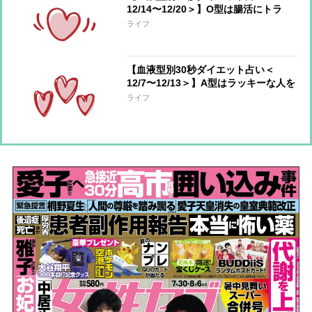
12/14〜12/20＞】O型は腸活にトラ
イ！AB型は成功した減量法を再開して
ライフ
【血液型別30秒ダイエット占い＜
12/7〜12/13＞】A型はラッキーな人を
味方に、B型は溜め込んだものが溢れ
ライフ
てもOK