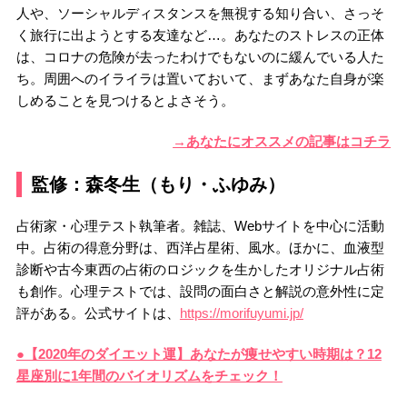
人や、ソーシャルディスタンスを無視する知り合い、さっそ
く旅行に出ようとする友達など…。あなたのストレスの正体
は、コロナの危険が去ったわけでもないのに緩んでいる人た
ち。周囲へのイライラは置いておいて、まずあなた自身が楽
しめることを見つけるとよさそう。
→あなたにオススメの記事はコチラ
監修：森冬生（もり・ふゆみ）
占術家・心理テスト執筆者。雑誌、Webサイトを中心に活動
中。占術の得意分野は、西洋占星術、風水。ほかに、血液型
診断や古今東西の占術のロジックを生かしたオリジナル占術
も創作。心理テストでは、設問の面白さと解説の意外性に定
評がある。公式サイトは、
https://morifuyumi.jp/
●【2020年のダイエット運】あなたが痩せやすい時期は？12
星座別に1年間のバイオリズムをチェック！