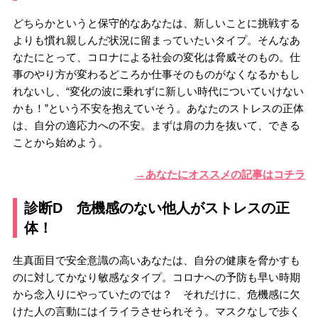
どちらかというと保守的なあなたは、新しいことに挑戦する
よりも慣れ親しんだ状況に留まっていたいタイプ。そんなあ
なたにとって、コロナによる社会の変化は脅威そのもの。仕
事のやり方が変わるどころか仕事そのものがなくなるかもし
れないし、“変化の波に乗れずに新しい時代についていけない
かも！”という不安を抱えていそう。あなたのストレスの正体
は、自分の適応力への不安。まずは肩の力を抜いて、できる
ことから始めよう。
→あなたにオススメの記事はコチラ
診断D 危機感のない他人がストレスの正
体！
生真面目で安全意識の高いあなたは、自分の健康を脅かすも
のに対してかなり敏感なタイプ。コロナへの予防も早い時期
から念入りにやっていたのでは？ それだけに、危機感に欠
けた人の言動にはイライラさせられそう。マスクなしで歩く