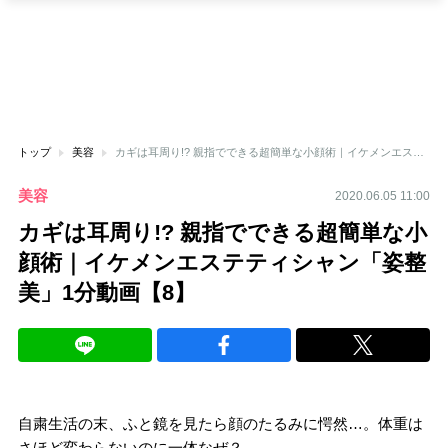
トップ
美容
カギは耳周り!? 親指でできる超簡単な小顔術｜イケメンエステティシャン「姿整美」1分動画【8】
美容
2020.06.05 11:00
カギは耳周り!? 親指でできる超簡単な小
顔術｜イケメンエステティシャン「姿整
美」1分動画【8】
自粛生活の末、ふと鏡を見たら顔のたるみに愕然…。体重は
さほど変わらないのに一体なぜ？