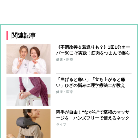
関連記事
《不調改善＆若返りも？》1回1分オー
バー50こそ実践！筋肉をつまんで揺ら
す「恥骨筋つまみほぐし」のやり方
健康・医療
「曲げると痛い」「立ち上がると痛
い」ひざの悩みに理学療法士が教え
る“ひざ皿ほぐしマッサージ”のやり方
健康・医療
両手が自由！“ながら”で至福のマッサ
ージを ハンズフリーで使えるネック
マッサージャーが登場
ライフ