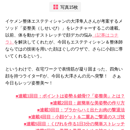
写真15枚
イケメン整体エステティシャンの大澤隼人さんが考案するメ
ソッド「姿整美（しせいび）」をレクチャーするこの連載。
以前、体を動かすストレッチで顔デカの悩み
（記事はコチ
ラ）
を解決してくれたが、今回もエステティシャン＆整体師
ならではの技術を用いた顔ほぐしのワザで、さらに小顔に導
いてくれるという。
というわけで、在宅ワークで表情筋が凝り固まった、四角い
顔を持つライターFが、今回も大澤さんの元へ突撃！ さぁ
今日もレッツ姿整美〜！
■連載1回目：ポイントは姿勢＆鎖骨!?「姿整美」とは？
■連載2回目：超簡単な美姿勢の作り方
■連載3回目：ブラからハミ出たお肉の撃退法
■連載4回目：小顔ゲット＆二重あご撃退のスゴ技
■連載5回目：くびれを作る1日3分の簡単ストレッチ