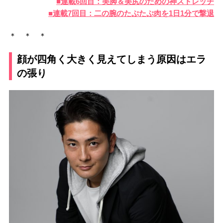
■連載6回目：美脚＆美尻のための神ストレッチ
■連載7回目：二の腕のたぷたぷ肉を1日1分で撃退
＊ ＊ ＊
顔が四角く大きく見えてしまう原因はエラ
の張り