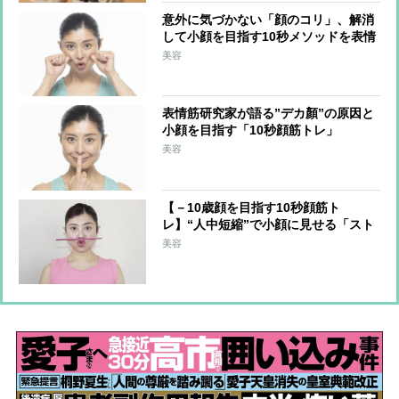
意外に気づかない「顔のコリ」、解消
して小顔を目指す10秒メソッドを表情
筋研究家が指南！
美容
表情筋研究家が語る”デカ顏”の原因と
小顔を目指す「10秒顔筋トレ」
美容
【－10歳顔を目指す10秒顔筋ト
レ】“人中短縮”で小顔に見せる「スト
ローチュー」
美容