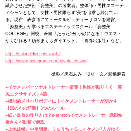
融合させた技術「姿整美」の考案者。整体師・男性エステテ
ィシャンとして、女性・男性限らず”美”を追求し続けてい
る。現在、表参道にてトータルビュティーサロンを経営。
「姿整美」が学べるエステティックスクール「姿整美
COLLEGE」開校。著書『たった1分 小顔になる！ウエスト
がくびれる！鎖骨まくらダイエット』（青春出版社）など。
https://salondelien.jp/shiseibi/
https://www.instagram.com/hayato_osawa/
撮影／黒石あみ 取材・文／船橋麻貴
●イケメンパーソナルトレーナー指導！男性が振り向く「美
尻エクササイズ」4選
●機能的メリハリボディに！イケメントレーナーが明かす
【ほのかの筋活】3つのルール
●細い足首の作り方は？e-stretchイケメントレーナー武田敏
希さんが動画で解説！
●上地雄輔、中尾明慶、りゅうちぇる…イケメン7人がゆるー