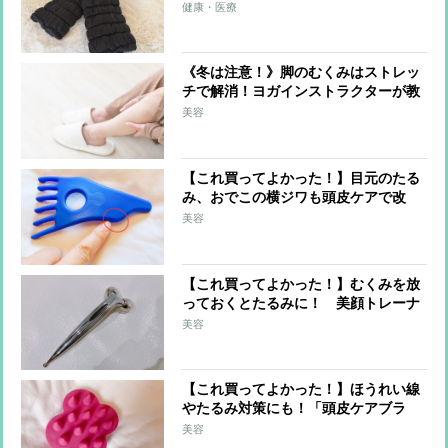
グウォーマー」、睡眠美容家が睡眠時
健康・医療
だけではなく日中も愛用するワケ
《冬は注意！》脚のむくみはストレッ
チで解消！ヨガインストラクターが教
える簡単セルフケア
美容
【これ買ってよかった！】目元のたる
み、おでこの横ジワも頭皮ケアで改
善！美顔トレーナーが愛用する“ヘッ
美容
ドかっさ”
【これ買ってよかった！】むくみを放
っておくとたるみに！ 美顔トレーナ
ーがお手軽むくみケアに愛用するアイ
美容
テムは？
【これ買ってよかった！】ほうれい線
やたるみ対策にも！「頭皮ケアブラ
シ」でアラフィフの“たるみ顔”を改善
美容