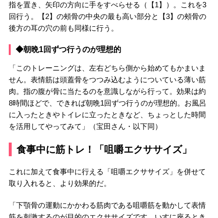
指を置き、矢印の方向に手をすべらせる（【1】）。これを3
回行う。【2】の頰骨の中央の最も高い部分と【3】の頰骨の
後方の耳の穴の前も同様に行う。
◆朝晩1回ずつ行うのが理想的
「このトレーニングは、左右どちら側から始めてもかまいま
せん。表情筋は頭蓋骨をつつみ込むようについている薄い筋
肉。指の腹が骨に当たるのを意識しながら行って。効果は約
8時間ほどで、できれば朝晩1回ずつ行うのが理想的。お風呂
に入ったときやトイレに立ったときなど、ちょっとした時間
を活用してやってみて」（宝田さん・以下同）
食事中に筋トレ！「咀嚼エクササイズ」
これに加えて食事中に行える「咀嚼エクササイズ」を併せて
取り入れると、より効果的だ。
「下顎骨の運動にかかわる筋肉である咀嚼筋を動かして表情
筋を刺激するのが目的のエクササイズです。いすに座るとき