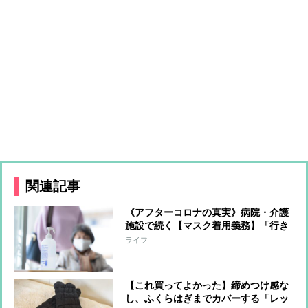
関連記事
《アフターコロナの真実》病院・介護
施設で続く【マスク着用義務】「行き
すぎた感染対策によって生活から大切
ライフ
なものが失われた」スタッフや利用者
に着用を求めない介護施設の取り組み
【これ買ってよかった】締めつけ感な
し、ふくらはぎまでカバーする「レッ