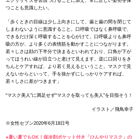
エクササイズを習慣づけることに加え、常に正しい姿勢を保
つことも意識したい。
「歩くときの目線は少し上向きにして、歯と歯の間を閉じて
しまわないように意識すること。口呼吸ではなく鼻呼吸で、
できるだけ深く呼吸することを心がけて。口呼吸よりも鼻呼
吸の方が、より多くの表情筋を動かすことにつながります。
若々しさは顔の下半分で決まるといわれており、口角が下が
ってほうれい線が目立つと老けて見えます。逆に口回りをき
ちんとケアすれば、より若く見えるということ。マスクで見
えないからといって、手を抜かずにしっかりケアすれば、
若々しさに差がつきます」
“マスク美人”に満足せず“マスクを取っても美人”を目指そう！
イラスト／飛鳥幸子
※女性セブン2020年6月18日号
●暑い夏でもOK！保冷剤ポケット付き「ひんやりマスク」の