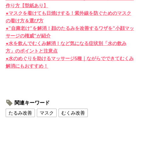
作り方【型紙あり】
●マスクを着けても日焼けする！紫外線を防ぐためのマスク
の着け方＆選び方
●”自粛老け”を解消！顔のたるみを改善するワザを”小顔マッ
サージの権威”が紹介
●水を飲んでむくみ解消！など気になる症状別「水の飲み
方」のポイントと注意点
●水のめぐりを助けるマッサージ5種｜ながらでできてむくみ
解消にもおすすめ！
関連キーワード
たるみ改善
マスク
むくみ改善