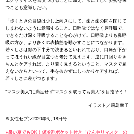
エクササイズを習慣づけることに加え、常に正しい姿勢を保
つことも意識したい。
「歩くときの目線は少し上向きにして、歯と歯の間を閉じて
しまわないように意識すること。口呼吸ではなく鼻呼吸で、
できるだけ深く呼吸することを心がけて。口呼吸よりも鼻呼
吸の方が、より多くの表情筋を動かすことにつながります。
若々しさは顔の下半分で決まるといわれており、口角が下が
ってほうれい線が目立つと老けて見えます。逆に口回りをき
ちんとケアすれば、より若く見えるということ。マスクで見
えないからといって、手を抜かずにしっかりケアすれば、
若々しさに差がつきます」
“マスク美人”に満足せず“マスクを取っても美人”を目指そう！
イラスト／飛鳥幸子
※女性セブン2020年6月18日号
●暑い夏でもOK！保冷剤ポケット付き「ひんやりマスク」の