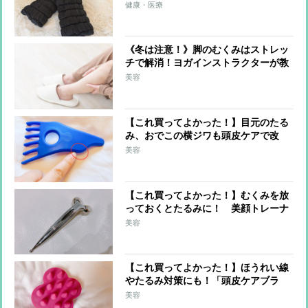
グウォーマー」、睡眠美容家が睡眠時
健康・医療
だけではなく日中も愛用するワケ
《冬は注意！》脚のむくみはストレッ
チで解消！ヨガインストラクターが教
える簡単セルフケア
美容
【これ買ってよかった！】目元のたる
み、おでこの横ジワも頭皮ケアで改
善！美顔トレーナーが愛用する“ヘッ
美容
ドかっさ”
【これ買ってよかった！】むくみを放
っておくとたるみに！ 美顔トレーナ
ーがお手軽むくみケアに愛用するアイ
美容
テムは？
【これ買ってよかった！】ほうれい線
やたるみ対策にも！「頭皮ケアブラ
シ」でアラフィフの“たるみ顔”を改善
美容