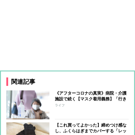
関連記事
《アフターコロナの真実》病院・介護
施設で続く【マスク着用義務】「行き
すぎた感染対策によって生活から大切
ライフ
なものが失われた」スタッフや利用者
に着用を求めない介護施設の取り組み
【これ買ってよかった】締めつけ感な
し、ふくらはぎまでカバーする「レッ