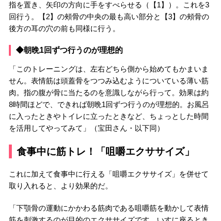
指を置き、矢印の方向に手をすべらせる（【1】）。これを3
回行う。【2】の頰骨の中央の最も高い部分と【3】の頰骨の
後方の耳の穴の前も同様に行う。
◆朝晩1回ずつ行うのが理想的
「このトレーニングは、左右どちら側から始めてもかまいま
せん。表情筋は頭蓋骨をつつみ込むようについている薄い筋
肉。指の腹が骨に当たるのを意識しながら行って。効果は約
8時間ほどで、できれば朝晩1回ずつ行うのが理想的。お風呂
に入ったときやトイレに立ったときなど、ちょっとした時間
を活用してやってみて」（宝田さん・以下同）
食事中に筋トレ！「咀嚼エクササイズ」
これに加えて食事中に行える「咀嚼エクササイズ」を併せて
取り入れると、より効果的だ。
「下顎骨の運動にかかわる筋肉である咀嚼筋を動かして表情
筋を刺激するのが目的のエクササイズです。いすに座るとき