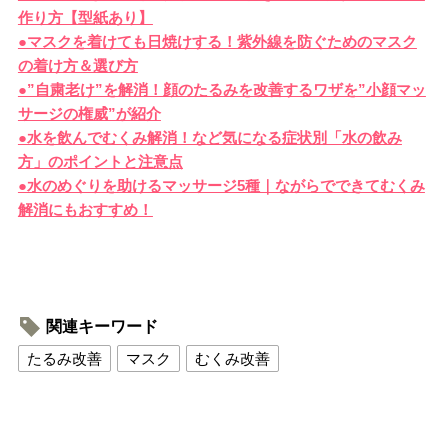
作り方【型紙あり】
●マスクを着けても日焼けする！紫外線を防ぐためのマスク
の着け方＆選び方
●”自粛老け”を解消！顔のたるみを改善するワザを”小顔マッ
サージの権威”が紹介
●水を飲んでむくみ解消！など気になる症状別「水の飲み
方」のポイントと注意点
●水のめぐりを助けるマッサージ5種｜ながらでできてむくみ
解消にもおすすめ！
関連キーワード
たるみ改善
マスク
むくみ改善