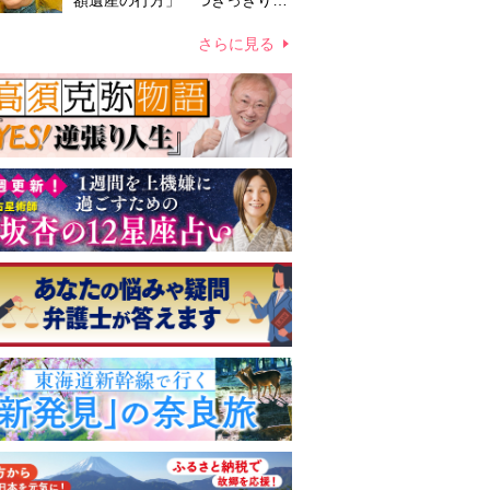
額遺産の行方」 つきっきりで
私生活をサポートしていた元俳
優が相続か
さらに見る