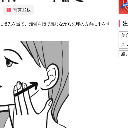
写真12枚
注
りに指先を当て、頰骨を指で感じながら矢印の方向に手をす
美
ス
親
健
美
夫