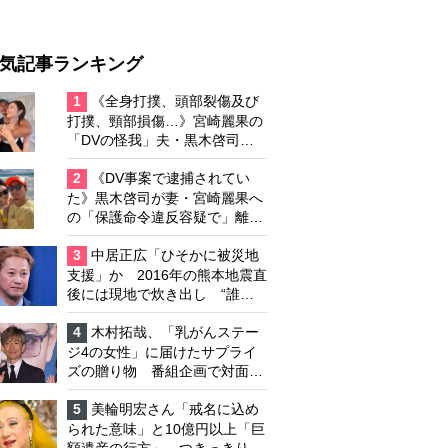
気記事ランキング
1
《全身打撲、頭部裂傷及び
打撲、頸部損傷…》宮崎麗果の
「DVの怪我」夫・黒木啓司の
逮捕で始まる「夫婦の闘争」
2
《DV事案で逮捕されてい
た》黒木啓司が妻・宮崎麗果へ
の「保護命令違反容疑で」離婚
協議は「第二ステージ」へ
3
中居正広「ひそかに被災地
支援」か 2016年の熊本地震直
後には現地で炊き出し “誰に
も知られなくて良い”と、むし
ろ強まる福祉活動への思い
4
木村拓哉、「乳がんステー
ジ4の女性」に届けたサプライ
ズの贈り物 番組企画で対面し
たファンが、夢と希望を与える
心遣いに「うれしくて号泣しま
5
美輪明宏さん「戒名に込め
した」
られた意味」と10億円以上「巨