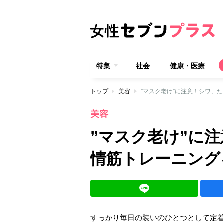
特集
社会
健康・医療
トップ
美容
”マスク老け”に注意！シワ、
美容
”マスク老け”に
情筋トレーニング
すっかり毎日の装いのひとつとして定着