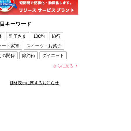
目キーワード
容
雅子さま
100均
旅行
マート家電
スイーツ・お菓子
との関係
節約術
ダイエット
康法
新製品
さらに見る
容賢者のダイエットグッズ
価格表示に関するお知らせ
との関係
新津春子
どか食い