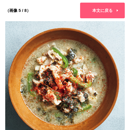
（画像 5 / 8）
本文に戻る