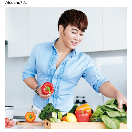
Atsushiさん