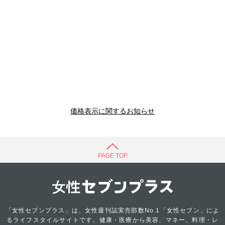
価格表示に関するお知らせ
PAGE TOP
「女性セブンプラス」は、女性週刊誌実売部数No.1「女性セブン」によ
るライフスタイルサイトです。健康・医療から美容、マネー、料理・レ