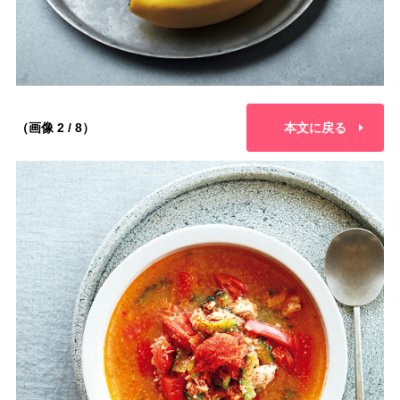
（画像 2 / 8）
本文に戻る