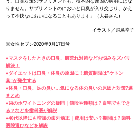
う。口臭対策のサプリメントも、根本的な原因の解消にはな
りません。サプリメントのにおいと口臭が入り交じり、かえ
って不快なにおいになることもあります」（大谷さん）
イラスト／飛鳥幸子
※女性セブン2020年9月17日号
●マスクをしたときの口臭、肌荒れ対策などお悩みをズバリ
解決！
●ダイエットは口臭・体臭の原因に！糖質制限は”ケトン
臭”が発生する
●体臭・口臭、足の臭い…気になる体の臭いの原因と対策7選
まとめ
●歯のホワイトニングの疑問｜値段や種類は？自宅でもでき
る？などを歯科医が解説
●40代以降にも増加の歯列矯正｜費用は安い？期間は？歯科
医院選びなどを解説