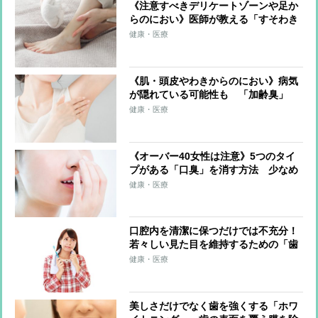
《注意すべきデリケートゾーンや足か
らのにおい》医師が教える「すそわき
が」「性感染症」「足ムレ臭」などの
健康・医療
原因や対策
《肌・頭皮やわきからのにおい》病気
が隠れている可能性も 「加齢臭」
「汗臭」「多汗症」「わきが」の原因
健康・医療
や対策を医師が解説
《オーバー40女性は注意》5つのタイ
プがある「口臭」を消す方法 少なめ
の水で「ブクブクうがい」、夜の歯磨
健康・医療
き前に歯間ケア、舌専用ツール活用も
口腔内を清潔に保つだけでは不充分！
若々しい見た目を維持するための「歯
ヨガ」を歯科医師が紹介
健康・医療
美しさだけでなく歯を強くする「ホワ