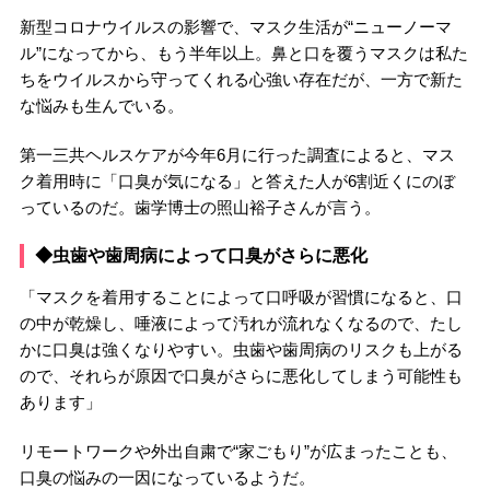
新型コロナウイルスの影響で、マスク生活が“ニューノーマ
ル”になってから、もう半年以上。鼻と口を覆うマスクは私た
ちをウイルスから守ってくれる心強い存在だが、一方で新た
な悩みも生んでいる。
第一三共ヘルスケアが今年6月に行った調査によると、マス
ク着用時に「口臭が気になる」と答えた人が6割近くにのぼ
っているのだ。歯学博士の照山裕子さんが言う。
◆虫歯や歯周病によって口臭がさらに悪化
「マスクを着用することによって口呼吸が習慣になると、口
の中が乾燥し、唾液によって汚れが流れなくなるので、たし
かに口臭は強くなりやすい。虫歯や歯周病のリスクも上がる
ので、それらが原因で口臭がさらに悪化してしまう可能性も
あります」
リモートワークや外出自粛で“家ごもり”が広まったことも、
口臭の悩みの一因になっているようだ。