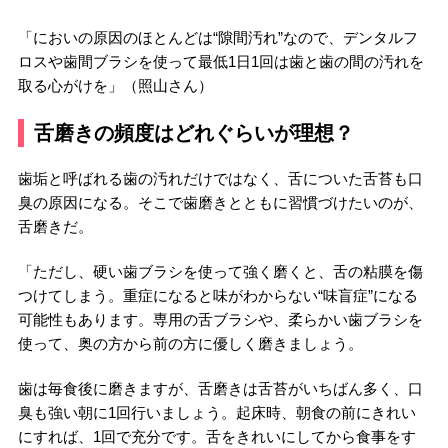
「においの原因のほとんどは“隙間汚れ”なので、デンタルフ
ロスや歯間ブラシを使って最低1日1回は歯と歯の間の汚れを
取る心がけを」（照山さん）
舌磨きの頻度はどれぐらいが理想？
歯垢と呼ばれる歯の汚れだけではなく、舌についた舌苔も口
臭の原因になる。そこで歯磨きとともに習慣づけたいのが、
舌磨きだ。
「ただし、硬い歯ブラシを使って強く磨くと、舌の粘膜を傷
つけてしまう。重症になると味がわからない“味盲症”になる
可能性もあります。専用の舌ブラシや、柔らかい歯ブラシを
使って、奥の方から前の方に優しく磨きましょう。
歯は毎食後に磨きますが、舌磨きは舌苔がいちばん多く、口
臭も強い朝に1回行いましょう。起床時、朝食の前にきれい
にすれば、1回で充分です。舌をきれいにしてから食事をす