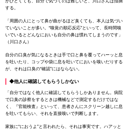
がひどくても、自分で気づくのは難しいと、川口さんは指摘
する。
「周囲の人にとって鼻が曲がるほど臭くても、本人は気づい
ていないことが多い。“嗅覚の順応反応”といって、長時間嗅
いでいるとどんなにおいも自分の鼻は慣れてしまうのです」
（川口さん）
自分の口臭が気になるときは手で口と鼻を覆ってハーッと息
を吐いたり、コップや袋に息を吐いてにおいを嗅いだりする
が、それは口臭の“確認”にはならない。
◆他人に確認してもらうしかない
「自分ではなく他人に確認してもらうしかありません。病院
で口臭の診察をするときは機械などで測定するだけではな
く、『官能検査』といって、患者さんにスクリーン越しに息
を吐いてもらい、それを直接嗅いで判断します。
家族に“におうよ”と言われたら、それは事実です。ハアッと