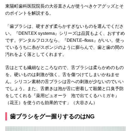
東陽町歯科医院院長の大谷直さんが使うべきケアグッズとそ
のポイントを解説する。
「歯ブラシは、硬すぎず柔らかすぎないものを選んでくださ
い。『DENT.EX systema』シリーズは品質もよく、おすすめ
です。デンタルフロスなら、『DENT.E–floss』がいい。使っ
ているうちに糸がスポンジのように膨らんで、歯と歯の間の
汚れをよく落としてくれます。
舌はとても繊細なところなので、舌ブラシは柔らかめのもの
を。硬いものは刺激が強く、舌を傷つけてしまいかねませ
ん。シリコン素材の舌ブラシは舌への刺激が少ないのでいい
でしょう。また、舌磨きは泡が舌に密着して殺菌と口臭予防
をしてくれる『薬用ピュオーラ 泡で出てくるハミガキ』
（花王）を使うのも効果的です」（大谷さん）
歯ブラシをグー握りするのはNG