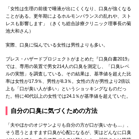
「女性は生理の前後で唾液が出にくくなり、口臭が強くなる
ことがある。更年期によるホルモンバランスの乱れや、スト
レスも影響します」（きくち総合診療クリニック理事長の菊
池大和さん）
実際、口臭に悩んでいる女性は男性よりも多い。
ブレス・ハザードプロジェクトがまとめた『口臭白書2019』
では、専用の装置で男女214人の口臭を測定し、「口臭レベ
ルの実態」を調査している。その結果は、基準値を超えた比
率は女性が17.9％、男性が8.3％。女性の方が男性より2倍以
上も「口が臭い人が多い」というショッキングなものだっ
た。特に40代以上の女性では24.1％が基準値を超えていた。
自分の口臭に気づくための方法
「夫やほかのオジサンよりも自分の方が口が臭いかも…」、
そう思うとますます口臭が心配になるが、実はどんなに口臭