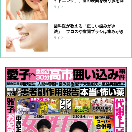
イトニング」、歯の表面を覆う膜を除
去しフッ素を塗布するため虫歯予防効
ライフ
果も
歯科医が教える「正しい歯みがき
法」 フロスや歯間ブラシは歯みがき
前に「奥歯からみがく」がおすすめ、
ライフ
動かし方は小刻みに