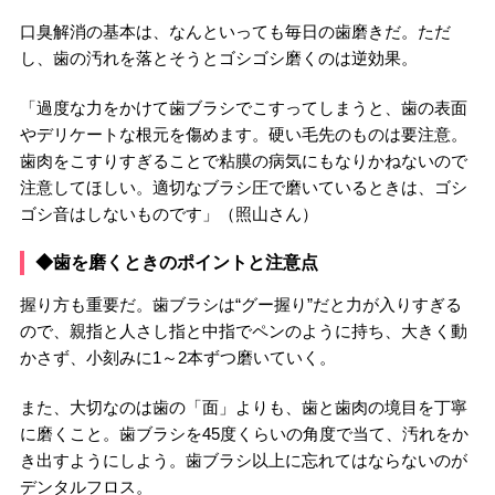
口臭解消の基本は、なんといっても毎日の歯磨きだ。ただ
し、歯の汚れを落とそうとゴシゴシ磨くのは逆効果。
「過度な力をかけて歯ブラシでこすってしまうと、歯の表面
やデリケートな根元を傷めます。硬い毛先のものは要注意。
歯肉をこすりすぎることで粘膜の病気にもなりかねないので
注意してほしい。適切なブラシ圧で磨いているときは、ゴシ
ゴシ音はしないものです」（照山さん）
◆歯を磨くときのポイントと注意点
握り方も重要だ。歯ブラシは“グー握り”だと力が入りすぎる
ので、親指と人さし指と中指でペンのように持ち、大きく動
かさず、小刻みに1～2本ずつ磨いていく。
また、大切なのは歯の「面」よりも、歯と歯肉の境目を丁寧
に磨くこと。歯ブラシを45度くらいの角度で当て、汚れをか
き出すようにしよう。歯ブラシ以上に忘れてはならないのが
デンタルフロス。