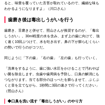
ると、味蕾を覆っていた舌苔が取れているので、繊細な味も
わかるようになりますよ」（川口さん）
歯磨き後は毒出しうがいを行う
歯磨き、舌磨きと併せて、照山さんが推奨するのが、「毒出
しうがい」。30ml程度の水を含み、まず上の歯に向けて、強
く速く10回ぶつけて、水を吐き出す。鼻の下が膨らむくらい
の勢いで行うのがコツだ。
同じように「下の歯」「右の歯」「左の歯」も行っていく。
「洗車をするように、歯に強い水圧をかけることで汚れやば
い菌を除去します。虫歯や歯周病を予防し、口臭の解消にも
つながります。当てる部分のほっぺたを膨らませて、ぶくぶ
くと音を立てながら、1秒間に3回の速さで行ってください」
（照山さん）
◆口臭を洗い流す「毒出しうがい」のやり方