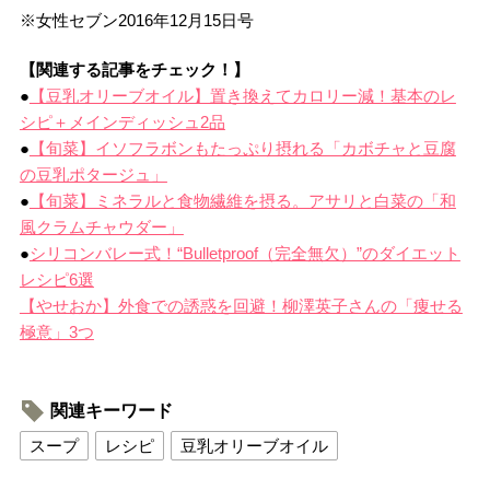
※女性セブン2016年12月15日号
【関連する記事をチェック！】
●
【豆乳オリーブオイル】置き換えてカロリー減！基本のレ
シピ＋メインディッシュ2品
●
【旬菜】イソフラボンもたっぷり摂れる「カボチャと豆腐
の豆乳ポタージュ」
●
【旬菜】ミネラルと食物繊維を摂る。アサリと白菜の「和
風クラムチャウダー」
●
シリコンバレー式！“Bulletproof（完全無欠）”のダイエット
レシピ6選
【やせおか】外食での誘惑を回避！柳澤英子さんの「痩せる
極意」3つ
関連キーワード
スープ
レシピ
豆乳オリーブオイル