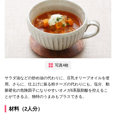
写真4枚
サラダ油などの炒め油の代わりに、豆乳オリーブオイルを使
用。さらに、仕上げに振る粉チーズの代わりにも。塩分、動
脈硬化の危険因子になりやすいオメガ6系脂肪酸を控えるこ
とができる上、独特のうまみもプラスできる。
材料（2人分）