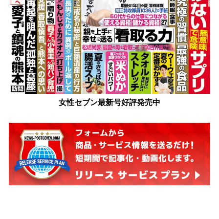
女性セブン最新号好評発売中