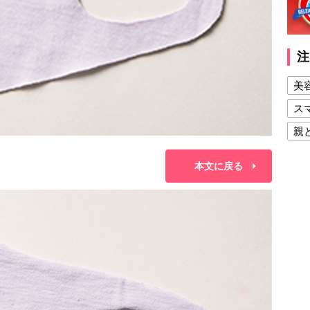
注
美
ス
親
健
本文に戻る
美
夫