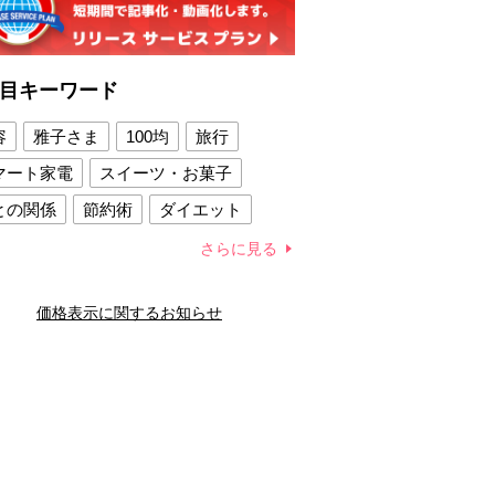
目キーワード
容
雅子さま
100均
旅行
マート家電
スイーツ・お菓子
との関係
節約術
ダイエット
康法
新製品
さらに見る
容賢者のダイエットグッズ
価格表示に関するお知らせ
との関係
新津春子
どか食い