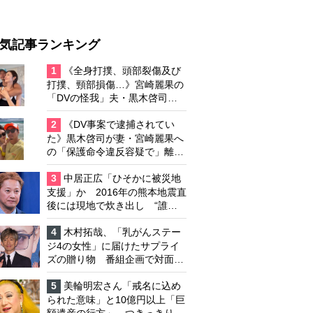
気記事ランキング
1
《全身打撲、頭部裂傷及び
打撲、頸部損傷…》宮崎麗果の
「DVの怪我」夫・黒木啓司の
逮捕で始まる「夫婦の闘争」
2
《DV事案で逮捕されてい
た》黒木啓司が妻・宮崎麗果へ
の「保護命令違反容疑で」離婚
協議は「第二ステージ」へ
3
中居正広「ひそかに被災地
支援」か 2016年の熊本地震直
後には現地で炊き出し “誰に
も知られなくて良い”と、むし
ろ強まる福祉活動への思い
4
木村拓哉、「乳がんステー
ジ4の女性」に届けたサプライ
ズの贈り物 番組企画で対面し
たファンが、夢と希望を与える
心遣いに「うれしくて号泣しま
5
美輪明宏さん「戒名に込め
した」
られた意味」と10億円以上「巨