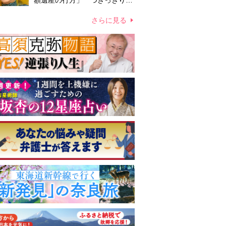
額遺産の行方」 つきっきりで
私生活をサポートしていた元俳
優が相続か
さらに見る