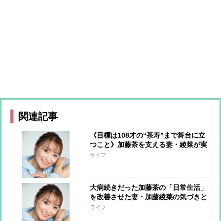
関連記事
《目標は108才の“茶寿”まで舞台に立
つこと》加藤茶を支える妻・綾菜が実
現した1日6g減塩でもおいしい食生
ライフ
活 栄養士と研究を重ね、集大成「万
能 氷だし」が完成
大病続きだった加藤茶の「日常生活」
を改善させた妻・加藤綾菜の気づきと
サポート “水を自分で取りに行く”か
ライフ
ら始まった「自分で自分をケアする」