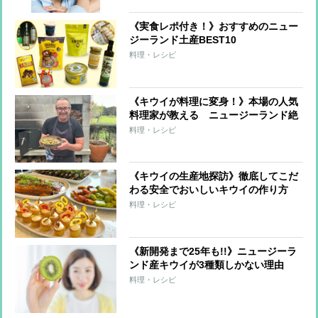
ことの重要性
《実食レポ付き！》おすすめのニュー
ジーランド土産BEST10
料理・レシピ
《キウイが料理に変身！》本場の人気
料理家が教える ニュージーランド絶
品レシピ
料理・レシピ
《キウイの生産地探訪》徹底してこだ
わる安全でおいしいキウイの作り方
料理・レシピ
《新開発まで25年も!!》ニュージーラ
ンド産キウイが3種類しかない理由
料理・レシピ