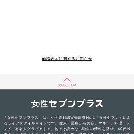
価格表示に関するお知らせ
PAGE TOP
「女性セブンプラス」は、女性週刊誌実売部数No.1「女性セブン」によ
るライフスタイルサイトです。健康・医療から美容、マネー、料理・レ
シピ、有名人グラビアまで、他では読めない独自の情報を発信。40代以