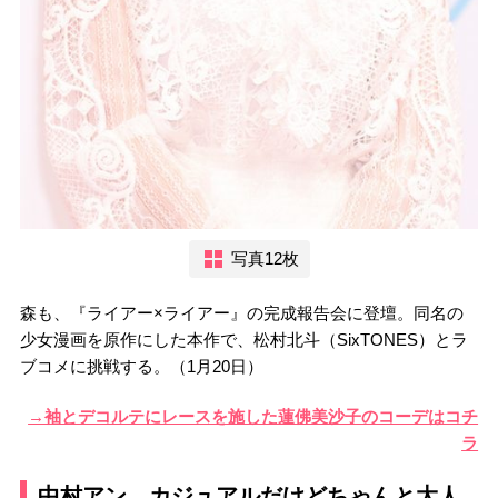
写真12枚
森も、『ライアー×ライアー』の完成報告会に登壇。同名の
少女漫画を原作にした本作で、松村北斗（SixTONES）とラ
ブコメに挑戦する。（1月20日）
→袖とデコルテにレースを施した蓮佛美沙子のコーデはコチ
ラ
中村アン カジュアルだけどちゃんと大人