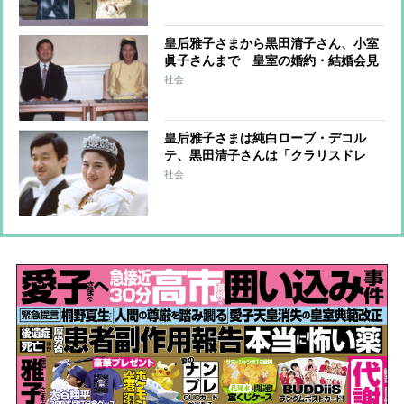
皇后雅子さまから黒田清子さん、小室
眞子さんまで 皇室の婚約・結婚会見
のファッションと秘話
社会
皇后雅子さまは純白ローブ・デコル
テ、黒田清子さんは「クラリスドレ
ス」と話題に 女性皇族の華麗な
社会
る”結婚ファッション”