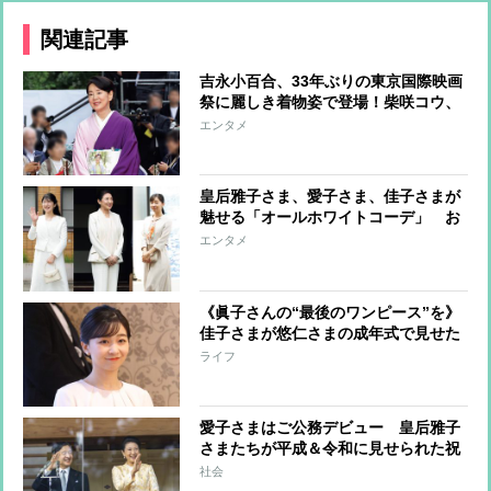
関連記事
吉永小百合、33年ぶりの東京国際映画
祭に麗しき着物姿で登場！柴咲コウ、
満島ひかり、川口春奈らはハートポー
エンタメ
ズで魅了
皇后雅子さま、愛子さま、佳子さまが
魅せる「オールホワイトコーデ」 お
しゃれに着こなすコツに注目
エンタメ
《眞子さんの“最後のワンピース”を》
佳子さまが悠仁さまの成年式で見せた
「お姉さまとともに」の思い
ライフ
愛子さまはご公務デビュー 皇后雅子
さまたちが平成＆令和に見せられた祝
賀のドレス姿
社会