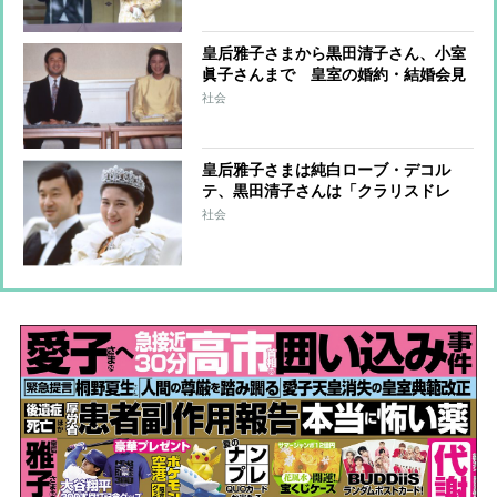
皇后雅子さまから黒田清子さん、小室
眞子さんまで 皇室の婚約・結婚会見
のファッションと秘話
社会
皇后雅子さまは純白ローブ・デコル
テ、黒田清子さんは「クラリスドレ
ス」と話題に 女性皇族の華麗な
社会
る”結婚ファッション”