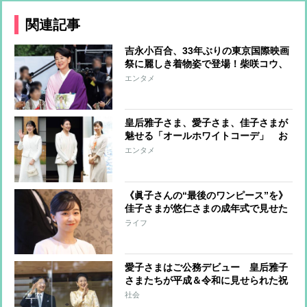
関連記事
吉永小百合、33年ぶりの東京国際映画
祭に麗しき着物姿で登場！柴咲コウ、
満島ひかり、川口春奈らはハートポー
エンタメ
ズで魅了
皇后雅子さま、愛子さま、佳子さまが
魅せる「オールホワイトコーデ」 お
しゃれに着こなすコツに注目
エンタメ
《眞子さんの“最後のワンピース”を》
佳子さまが悠仁さまの成年式で見せた
「お姉さまとともに」の思い
ライフ
愛子さまはご公務デビュー 皇后雅子
さまたちが平成＆令和に見せられた祝
賀のドレス姿
社会