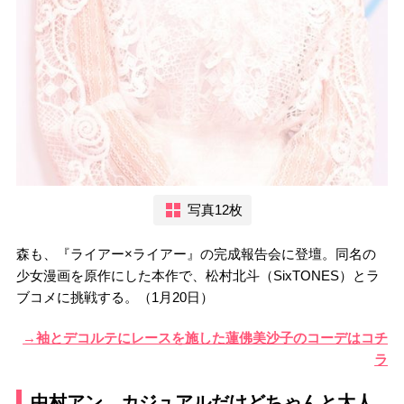
写真12枚
森も、『ライアー×ライアー』の完成報告会に登壇。同名の
少女漫画を原作にした本作で、松村北斗（SixTONES）とラ
ブコメに挑戦する。（1月20日）
→袖とデコルテにレースを施した蓮佛美沙子のコーデはコチ
ラ
中村アン カジュアルだけどちゃんと大人