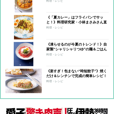
ーレシピ
料理・レシピ
《「夏カレー」はフライパンでサッ
と！》料理研究家・小林まさみさん直
伝レシピ
料理・レシピ
《凍らせるのが今夏のトレンド！》自
家製“シャリシャリつゆ”の麺＆ごはん
7レシピ
料理・レシピ
《楽すぎ！包まない“時短餃子”》焼く
だけ＆レンチンで完成の簡単レシピ！
料理・レシピ