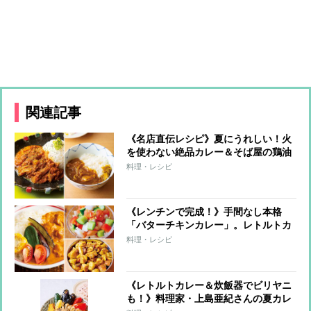
関連記事
《名店直伝レシピ》夏にうれしい！火
を使わない絶品カレー＆そば屋の鶏油
和風カレー
料理・レシピ
《レンチンで完成！》手間なし本格
「バターチキンカレー」。レトルトカ
レーが激変する簡単トッピングも
料理・レシピ
《レトルトカレー＆炊飯器でビリヤニ
も！》料理家・上島亜紀さんの夏カレ