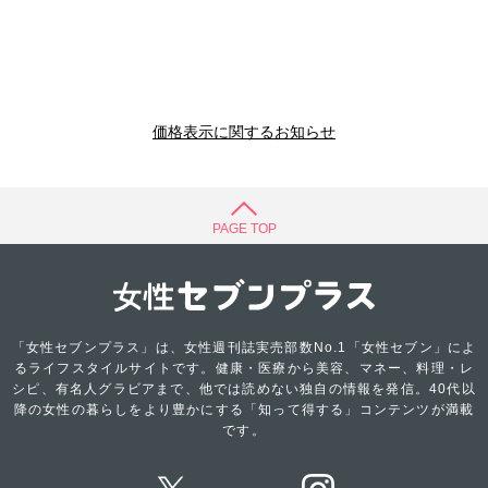
価格表示に関するお知らせ
PAGE TOP
「女性セブンプラス」は、女性週刊誌実売部数No.1「女性セブン」によ
るライフスタイルサイトです。健康・医療から美容、マネー、料理・レ
シピ、有名人グラビアまで、他では読めない独自の情報を発信。40代以
降の女性の暮らしをより豊かにする「知って得する」コンテンツが満載
です。