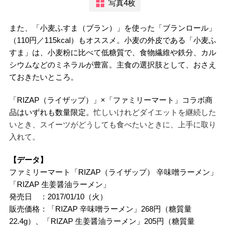
写真4枚
また、「小麦ふすま（ブラン）」を使った「ブランロール」
（110円／115kcal）もオススメ。小麦の外皮である「小麦ふ
すま」は、小麦粉に比べて低糖質で、食物繊維や鉄分、カル
シウムなどのミネラルが豊富。主食の選択肢として、おさえ
ておきたいところ。
「RIZAP（ライザップ）」×「ファミリーマート」コラボ商
品はいずれも数量限定。
忙しいけれどダイエットを継続した
いとき、スイーツがどうしても食べたいときに、上手に取り
入れて。
【データ】
ファミリーマート「RIZAP（ライザップ） 辛味噌ラーメン」
「RIZAP 生姜醤油ラーメン」
発売日 ：2017/01/10（火）
販売価格：「RIZAP 辛味噌ラーメン」268円（糖質量
22.4g）、「RIZAP 生姜醤油ラーメン」205円（糖質量