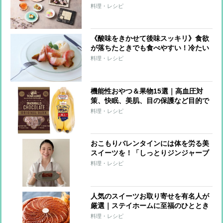
り寄せ】華やかな見た目と色合いで心
料理・レシピ
躍るスイーツ＆ドリンク11選
《酸味をきかせて後味スッキリ》食欲
が落ちたときでも食べやすい！冷たい
スイーツレシピ3つ
料理・レシピ
機能性おやつ＆果物15選｜高血圧対
策、快眠、美肌、目の保護など目的で
選ぶ
料理・レシピ
おこもりバレンタインには体を労る美
スイーツを！「しっとりジンジャーブ
ラウニー」【市橋有里の美レシピ】
料理・レシピ
人気のスイーツお取り寄せを有名人が
厳選｜ステイホームに至福のひととき
を
料理・レシピ