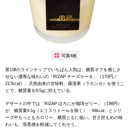
写真4枚
第1弾のラインナップでいちばん人気は、糖質オフを感じさ
せない濃厚な味わいの「RIZAP チーズケーキ」（170円／
217kcal）。天然由来の甘味料、羅漢果（ラカンカ）を使うこ
とで、糖質量を8.5gに抑えている。
デザートの中では「RIZAP ほろにが珈琲ゼリー」（198円）
が、糖質量4.1g（エリスリトールを除く）・94kcal、とシリ
ーズ中もっともカロリー、糖質ともに低い。甘さ控えめの味
わいも、罪悪感を軽減してくれそう。