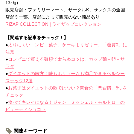
13.0g）
販売店舗：ファミリーマート、サークルK、サンクスの全国
店舗※一部、店舗によって販売のない商品あり
RIZAP COLLECTION | ライザップコレクション
【関連する記事をチェック！】
●
太りにくいコンビニ菓子。ケーキよりゼリー、「糖質0」に
注意
●
コンビニで買える麺類で太らぬコツは、カップ麺＋卵＋サ
ラダ
●
ダイエットの味方！味もボリュームも満足できるヘルシー
スナック12選
●
お菓子はダイエットの敵ではない？間食の「悪習慣」5つを
チェック
●
食べてキレイになる！ジャン＝ミッシェル・モルトローの
ビューティショコラ
関連キーワード