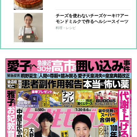
チーズを使わないチーズケーキ!?アー
モンドミルクで作るヘルシースイーツ
【市橋有里の美レシピ】
料理・レシピ