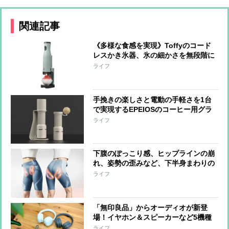
関連記事
《多様な食感を実現》Toffyのコード
レスかき氷器、氷の細かさを無段階に
調整可能 冷製パスタ、そうめん、サ
ライフ
ラダなど料理への活用も
手挽きの楽しさと電動の手軽さを1台
で実現するEPEIOSのコーヒー用グラ
インダー『Essence Duo』 世界一の
ライフ
バリスタと共同開発
下腹のぽっこり感、ヒップラインの崩
れ、姿勢の歪みなど、下半身まわりの
悩みに、はくだけでアプローチするシ
ライフ
ックスパッドの『コアヒップ』“なが
ら”でケアできる手軽さも魅力
「無印良品」からオーディオが新登
場！イヤホン＆スピーカーなど5機種
をひと足先に体験
ライフ