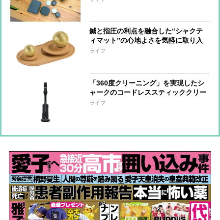
鍼と指圧の利点を融合した“シャクテ
ィマット”の心地よさを気軽に取り入
れられる『ワンダーボール セット』
ライフ
「手をほぐす」「足裏を刺激する」な
ど短時間で整えられる形に進化
「360度クリーニング」を実現したシ
ャークのコードレススティッククリー
ナー 強い吸引力とヘッドの密着性で
ライフ
奥までしっかりアプローチ