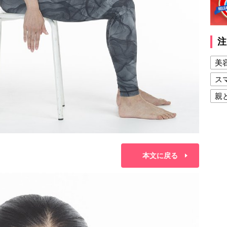
注
美
ス
親
健
美
夫
本文に戻る