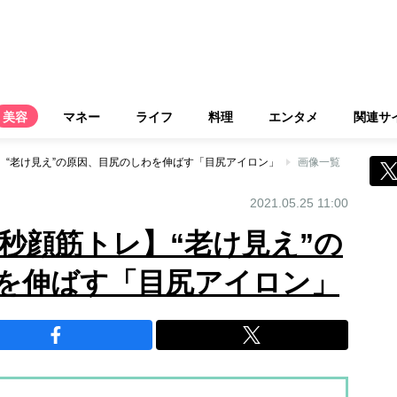
美容
マネー
ライフ
料理
エンタメ
関連サ
レ】“老け見え”の原因、目尻のしわを伸ばす「目尻アイロン」
画像一覧
2021.05.25 11:00
0秒顔筋トレ】“老け見え”の
を伸ばす「目尻アイロン」