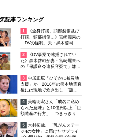
気記事ランキング
1
《全身打撲、頭部裂傷及び
打撲、頸部損傷…》宮崎麗果の
「DVの怪我」夫・黒木啓司の
逮捕で始まる「夫婦の闘争」
2
《DV事案で逮捕されてい
た》黒木啓司が妻・宮崎麗果へ
の「保護命令違反容疑で」離婚
協議は「第二ステージ」へ
3
中居正広「ひそかに被災地
支援」か 2016年の熊本地震直
後には現地で炊き出し “誰に
も知られなくて良い”と、むし
ろ強まる福祉活動への思い
4
美輪明宏さん「戒名に込め
られた意味」と10億円以上「巨
額遺産の行方」 つきっきりで
私生活をサポートしていた元俳
優が相続か
5
木村拓哉、「乳がんステー
ジ4の女性」に届けたサプライ