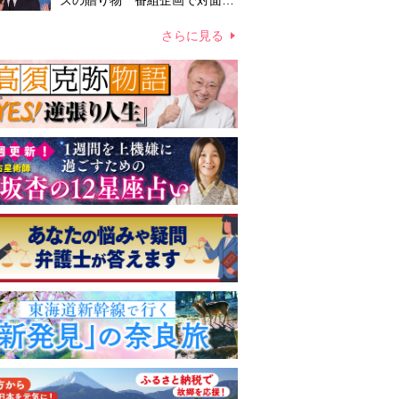
ズの贈り物 番組企画で対面し
たファンが、夢と希望を与える
心遣いに「うれしくて号泣しま
さらに見る
した」