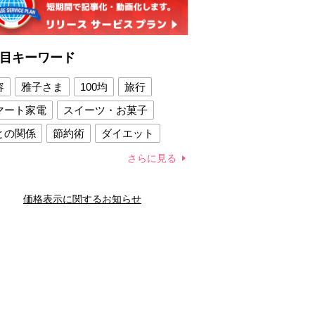
目キーワード
容
雅子さま
100均
旅行
マート家電
スイーツ・お菓子
との関係
節約術
ダイエット
康法
新製品
さらに見る
容賢者のダイエットグッズ
価格表示に関するお知らせ
との関係
新津春子
どか食い