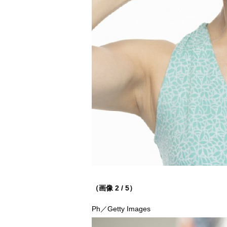
（画像 2 / 5）
Ph／Getty Images