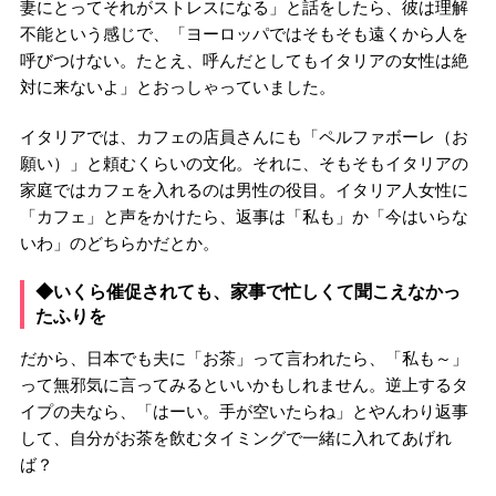
妻にとってそれがストレスになる」と話をしたら、彼は理解
不能という感じで、「ヨーロッパではそもそも遠くから人を
呼びつけない。たとえ、呼んだとしてもイタリアの女性は絶
対に来ないよ」とおっしゃっていました。
イタリアでは、カフェの店員さんにも「ペルファボーレ（お
願い）」と頼むくらいの文化。それに、そもそもイタリアの
家庭ではカフェを入れるのは男性の役目。イタリア人女性に
「カフェ」と声をかけたら、返事は「私も」か「今はいらな
いわ」のどちらかだとか。
◆いくら催促されても、家事で忙しくて聞こえなかっ
たふりを
だから、日本でも夫に「お茶」って言われたら、「私も～」
って無邪気に言ってみるといいかもしれません。逆上するタ
イプの夫なら、「はーい。手が空いたらね」とやんわり返事
して、自分がお茶を飲むタイミングで一緒に入れてあげれ
ば？