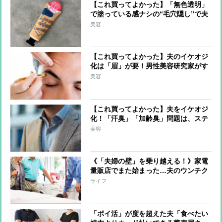
【これ買ってよかった】「無色透明」
で塗っている感ナシの“毛穴隠し”で夫
がイケオジに！男性美容研究家がすす
美容
める「肌補正クリーム」とは？
【これ買ってよかった】夫のイケオジ
化は「眉」が要！男性美容研究家がす
すめる美眉キープの簡単スタイリング
美容
アイテムは？
【これ買ってよかった】夫をイケオジ
化！「汗臭」「加齢臭」問題は、ステ
ィックタイプの男性用制汗剤で対策
美容
《「夫婦の壁」を乗り越える！》家電
量販店でまた始まった…夫のウンチク
をすぐに終わらせる秘策とは？
ライフ
「ポイ活」が度を超えた夫「食べたい