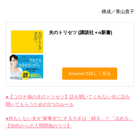
構成／青山貴子
夫のトリセツ (講談社＋α新書)
Amazonで詳しく見る
●【コロナ禍の夫のトリセツ】話を聞いてくれない夫に話を
聞いてもらうための3つのルール
●何もしない夫を“家事夫”にするカギは「頼る」と「ほめる」
【50代からの人間関係のコツ】