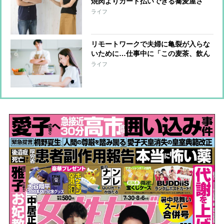
焼肉よりカード払いできる蕎麦屋さ
ん」、うんざりした妻がとるべき行動
ライフ
は？脳科学のプロが出した結論
リモートワークで夫婦に亀裂が入らな
いために…仕事中に「この麦茶、飲ん
でもいい？」もダメ、空間も時間もわ
ライフ
けるのが円満のカギ