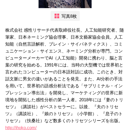
写真8枚
株式会社 感性リサーチ代表取締役社長。人工知能研究者、随
筆家、日本ネーミング協会理事、日本文藝家協会会員。人工
知能（自然言語解析、ブレイン・サイバネティクス）、コミ
ュニケーション・サイエンス、ネーミング分析が専門。コン
ピューターメーカーでAI（人工知能）開発に携わり、脳と言
葉の研究を始める。1991年には、当時の大型機では世界初と
言われたコンピューターの日本語対話に成功。このとき、対
話文脈に男女の違いがあることを発見。また、AI分析の手法
を用いて、世界初の語感分析法である「サブリミナル・イン
プレッション導出法」を開発し、マーケティングの世界に新
境地を開拓した感性分析の第一人者。2018年には『妻のトリ
セツ』（講談社）がベストセラーに。以後、『夫のトリセ
ツ』（講談社）、『娘のトリセツ』（小学館）、『息子のト
リセツ』（扶桑社）など数多くのトリセツシリーズを出版。
http://ihoko.com/