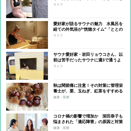
は？
ライフ
愛好家が語るサウナの魅力 水風呂を
経ての外気浴が“恍惚タイム”「ととの
う」
ライフ
サウナ愛好家・岩田リョウコさん、以
前は苦手だったサウナに週3で通うよ
うになったワケ
ライフ
秋は関節痛に注意！その対策に管理栄
養士が、栗、玉ねぎ、紅茶をすすめる
理由
健康・医療
コロナ禍の影響で増加か 深田恭子も
悩まされた「適応障害」の原因と対策
健康・医療