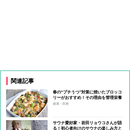
関連記事
春の“プチうつ”対策に焼いたブロッコ
リーがおすすめ！その理由を管理栄養
士が解説
健康・医療
サウナ愛好家・岩田リョウコさんが語
る！初心者向けのサウナの楽しみ方と