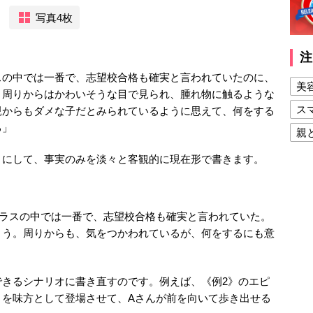
写真4枚
注
スの中では一番で、志望校合格も確実と言われていたのに、
美
。周りからはかわいそうな目で見られ、腫れ物に触るような
ス
親からもダメな子だとみられているように思えて、何をする
る」
親
健
うにして、事実のみを淡々と客観的に現在形で書きます。
美
夫
クラスの中では一番で、志望校合格も確実と言われていた。
まう。周りからも、気をつかわれているが、何をするにも意
できるシナリオに書き直すのです。例えば、《例2》のエピ
」を味方として登場させて、Aさんが前を向いて歩き出せる