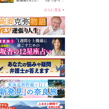
額遺産の行方」 つきっきりで
私生活をサポートしていた元俳
優が相続か
さらに見る