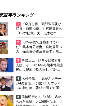
気記事ランキング
1
《全身打撲、頭部裂傷及び
打撲、頸部損傷…》宮崎麗果の
「DVの怪我」夫・黒木啓司の
逮捕で始まる「夫婦の闘争」
2
《DV事案で逮捕されてい
た》黒木啓司が妻・宮崎麗果へ
の「保護命令違反容疑で」離婚
協議は「第二ステージ」へ
3
中居正広「ひそかに被災地
支援」か 2016年の熊本地震直
後には現地で炊き出し “誰に
も知られなくて良い”と、むし
ろ強まる福祉活動への思い
4
木村拓哉、「乳がんステー
ジ4の女性」に届けたサプライ
ズの贈り物 番組企画で対面し
たファンが、夢と希望を与える
心遣いに「うれしくて号泣しま
5
美輪明宏さん「戒名に込め
した」
られた意味」と10億円以上「巨