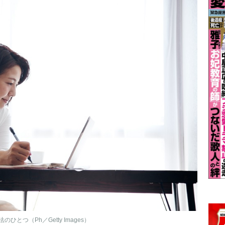
つ（Ph／Getty Images）