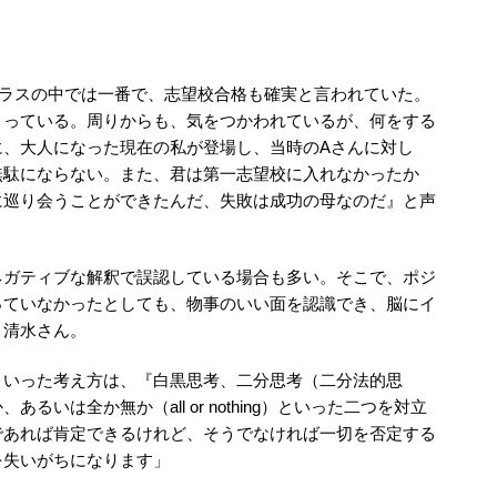
クラスの中では一番で、志望校合格も確実と言われていた。
まっている。周りからも、気をつかわれているが、何をする
に、大人になった現在の私が登場し、当時のAさんに対し
無駄にならない。また、君は第一志望校に入れなかったか
に巡り会うことができたんだ、失敗は成功の母なのだ』と声
ネガティブな解釈で誤認している場合も多い。そこで、ポジ
っていなかったとしても、物事のいい面を認識でき、脳にイ
、清水さん。
といった考え方は、『白黒思考、二分思考（二分法的思
いは全か無か（all or nothing）といった二つを対立
であれば肯定できるけれど、そうでなければ一切を否定する
を失いがちになります」