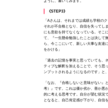
ように、書いてみます。
《STEP3》
「Aさんは、それまでは成績も学校の
それが不合格となり、自信を失ってし
にも意欲を持てなくなっている。そこ
て、『一生懸命勉強したことは決して
ら、今ここにいて、新しい大事な友達
をかける」
「過去の記憶を事実と思っていても、
ティブな解釈を加えることで、そう思
ンプットされるようになるのです」と
「なお、『合格しないと意味がない』
考）』です。これは優か劣か、善か悪か、ある
的に考える思考です。自分が望む状況
となると、自己肯定感が下がり、自信