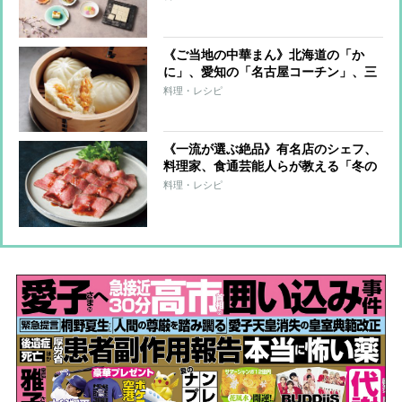
躍るスイーツ＆ドリンク11選
《ご当地の中華まん》北海道の「か
に」、愛知の「名古屋コーチン」、三
重の「松阪牛」など王道から変わり種
料理・レシピ
まで極上の逸品
《一流が選ぶ絶品》有名店のシェフ、
料理家、食通芸能人らが教える「冬の
お取り寄せ」
料理・レシピ