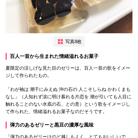
写真8枚
百人一首から生まれた情緒溢れるお菓子
夏限定の涼しげな見た目のゼリーは、百人一首の歌をイメー
ジして作られたもの。
「わが袖は 潮干にみえぬ 沖の石の 人こそしらね かわくまも
なし」（人知れず涙に明け暮れる片恋を 潮が引いても人目に
触れることのない水底の石、との意）という歌をイメージし
て作られた、情緒溢れるお菓子なのだそうです。
弾力のあるゼリーと黒豆の濃厚な風味
「弾力のあるゼリーはのど越しもよく、とてもおいしいで