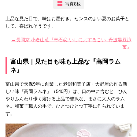
写真8枚
上品な見た目で、味はお墨付き。センスのよい夏のお菓子と
して、喜ばれそうです。
→長岡京 小倉山荘『寄石恋-いしによするこい- 丹波黒豆涼
菓』
富山県｜見た目も味も上品な『高岡ラム
ネ』
富山県で天保9年に創業した老舗和菓子店・大野屋の作る新
しい味『高岡ラムネ』（540円）は、口の中に含むと、ひん
やりふんわり儚く溶ける上品で贅沢な、まさに大人のラム
ネ。和菓子職人の手で、ひとつひとつ丁寧に作られていま
す。