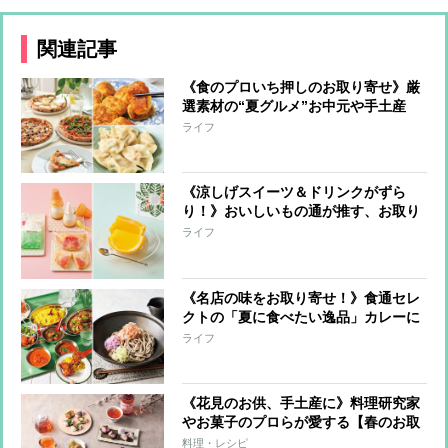
関連記事
《食のプロいち押しのお取り寄せ》厳
選素材の“夏グルメ”お中元や手土産
に！
ライフ
《涼しげスイーツ＆ドリンクがずら
り！》おいしいもの通が推す、お取り
寄せ可能な逸品
ライフ
《名店の味をお取り寄せ！》食通セレ
クトの「夏に食べたい逸品」カレーに
鰻など6品を厳選
ライフ
《花見のお供、手土産に》料理研究家
やお菓子のプロらが愛する【春のお取
り寄せ】華やかな見た目と色合いで心
料理・レシピ