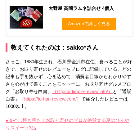
大野屋 高岡ラムネ詰合せ 4個入
Amazonで詳しく見る
教えてくれたのは：sakko*さん
さっこ。1980年生まれ、石川県金沢市在住。食べることが好
きで、お取り寄せのレビューをブログに記録している。どの
記事も手を抜かず、心を込めて、消費者目線からわかりやす
さを心がけて書くことをモットーに、お取り寄せグルメブロ
グ「お取り寄せ白書」
（https://dimple-review.info/）
と「通販
白書」
（https://tu-han-review.com/）
で紹介したレビューは
1000以上。
●冷やし焼き芋も！お取り寄せのプロが絶賛する夏のひんや
りスイーツ3品