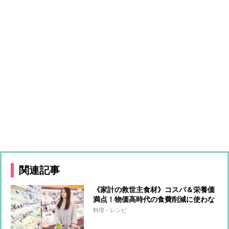
関連記事
《家計の救世主食材》コスパ＆栄養価
満点！物価高時代の食費削減に使わな
い手はない「かいわれ」「豆苗」「え
料理・レシピ
のき」「もやし」の“健康レシピ”31選