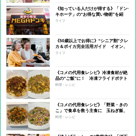
《知っている人だけが得する》「ドン·
キホーテ」の“お得な買い物術”を紹
介！「majicaアプリ」「驚安POP」
ライフ
「マジ価格」とは？安さの秘密を徹底
調査
《50歳以上でお得に》“シニア割”クレ
カ＆ポイカ完全活用ガイド イオン、
イトーヨーカドー、ツルハドラッグ、
ライフ
スギ薬局、JAL、ANA、JR、すかいら
ーくグループ、スシロー、はま寿司な
どで割引
《コメの代用食レシピ》冷凍食材が絶
品の“ご飯”に！ 冷凍フライドポテト
ご飯でチリコンカンライス、切り干し
料理・レシピ
大根ご飯はえび風味炒飯に
《コメの代用食レシピ》「野菜・きの
こ」で食卓を救う主食に 玉ねぎ飯、
れんこんピラフ、えのきだけビビンバ
料理・レシピ
など