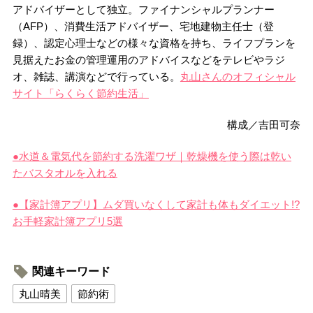
アドバイザーとして独立。ファイナンシャルプランナー
（AFP）、消費生活アドバイザー、宅地建物主任士（登
録）、認定心理士などの様々な資格を持ち、ライフプランを
見据えたお金の管理運用のアドバイスなどをテレビやラジ
オ、雑誌、講演などで行っている。
丸山さんのオフィシャル
サイト「らくらく節約生活」
構成／吉田可奈
●水道＆電気代を節約する洗濯ワザ｜乾燥機を使う際は乾い
たバスタオルを入れる
●【家計簿アプリ】ムダ買いなくして家計も体もダイエット!?
お手軽家計簿アプリ5選
関連キーワード
丸山晴美
節約術