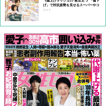
《値上げラッシュの“救世主”》「値下
げ」で対抗姿勢を見せるスーパーやコ
ンビニのプライベートブランド “フ
ライフ
ード＆ドラッグ”の業態も家計の味方
に