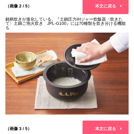
（画像 2 / 5）
本文に戻る
銘柄炊きが進化している。『土鍋圧力IHジャー炊飯器〈炊きた
て〉土鍋ご泡火炊き JPL-G100』には70種類を炊き分ける機能
も
（画像 3 / 5）
本文に戻る