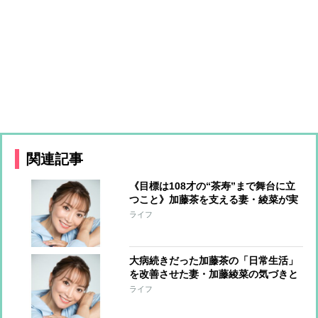
関連記事
《目標は108才の“茶寿”まで舞台に立
つこと》加藤茶を支える妻・綾菜が実
現した1日6g減塩でもおいしい食生
ライフ
活 栄養士と研究を重ね、集大成「万
能 氷だし」が完成
大病続きだった加藤茶の「日常生活」
を改善させた妻・加藤綾菜の気づきと
サポート “水を自分で取りに行く”か
ライフ
ら始まった「自分で自分をケアする」
ことの重要性