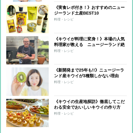
《実食レポ付き！》おすすめのニュー
ジーランド土産BEST10
料理・レシピ
《キウイが料理に変身！》本場の人気
料理家が教える ニュージーランド絶
品レシピ
料理・レシピ
《新開発まで25年も!!》ニュージーラ
ンド産キウイが3種類しかない理由
料理・レシピ
《キウイの生産地探訪》徹底してこだ
わる安全でおいしいキウイの作り方
料理・レシピ