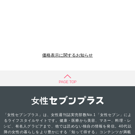
価格表示に関するお知らせ
PAGE TOP
「女性セブンプラス」は、女性週刊誌実売部数No.1「女性セブン」によ
るライフスタイルサイトです。健康・医療から美容、マネー、料理・レ
シピ、有名人グラビアまで、他では読めない独自の情報を発信。40代以
降の女性の暮らしをより豊かにする「知って得する」コンテンツが満載