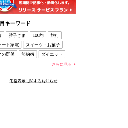
目キーワード
容
雅子さま
100均
旅行
マート家電
スイーツ・お菓子
との関係
節約術
ダイエット
康法
新製品
さらに見る
容賢者のダイエットグッズ
価格表示に関するお知らせ
との関係
新津春子
どか食い