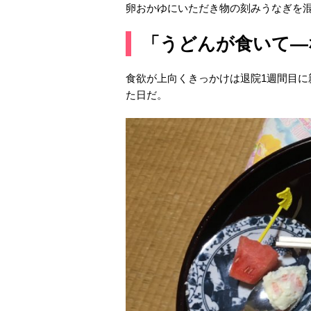
卵おかゆにいただき物の刻みうなぎを
「うどんが食いて―
食欲が上向くきっかけは退院1週間目に
た日だ。