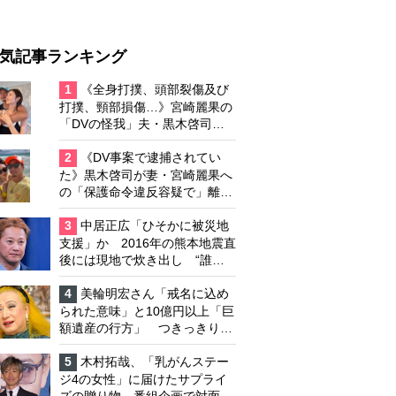
気記事ランキング
1
《全身打撲、頭部裂傷及び
打撲、頸部損傷…》宮崎麗果の
「DVの怪我」夫・黒木啓司の
逮捕で始まる「夫婦の闘争」
2
《DV事案で逮捕されてい
た》黒木啓司が妻・宮崎麗果へ
の「保護命令違反容疑で」離婚
協議は「第二ステージ」へ
3
中居正広「ひそかに被災地
支援」か 2016年の熊本地震直
後には現地で炊き出し “誰に
も知られなくて良い”と、むし
ろ強まる福祉活動への思い
4
美輪明宏さん「戒名に込め
られた意味」と10億円以上「巨
額遺産の行方」 つきっきりで
私生活をサポートしていた元俳
優が相続か
5
木村拓哉、「乳がんステー
ジ4の女性」に届けたサプライ