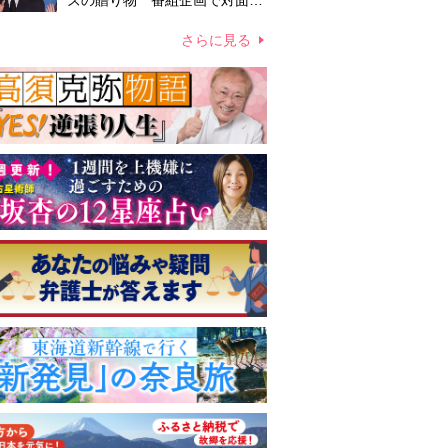
ズの贈り物 番組企画で対面し
たファンが、夢と希望を与える
心遣いに「うれしくて号泣しま
さらに見る
した」