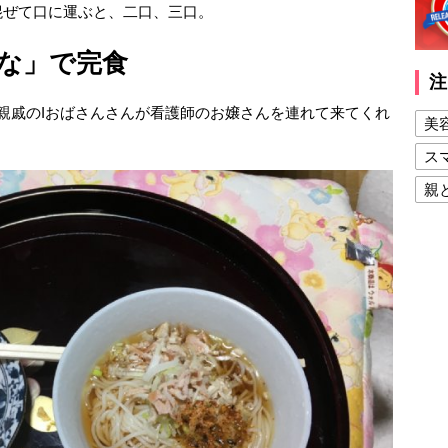
混ぜて口に運ぶと、二口、三口。
な」で完食
注
親戚のIおばさんさんが看護師のお嬢さんを連れて来てくれ
美
ス
親
健
美
夫