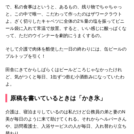
で、私の食事はというと、あるもの、残り物でちゃちゃっ
と。この中で唯一、こだわって作ったのはザワークラウト
よ。ざく切りしたキャベツに全体の2％量の塩を振ってビニ
ール袋に入れて常温で放置。すると、いい感じに酸っぱくな
って、ただのウインナーを劇的にうまくするの。
そして介護で肉体を酷使した一日の終わりには、缶ビールの
プルトップを引く！
田舎にきてからしばらくはビールどころじゃなかったけれ
ど、気がつくと毎日、1缶ずつ飲む小酒飲みになっていたわ
よ。
原稿を書いているときは「かき氷」
介護は、寝泊まりしているのは私だけど公務員の弟と妻のN
美が毎日のように来て助けてくれる。それからヘルパーさん
や、訪問看護士、入浴サービスの人が毎日、入れ替わり立ち
替わり。