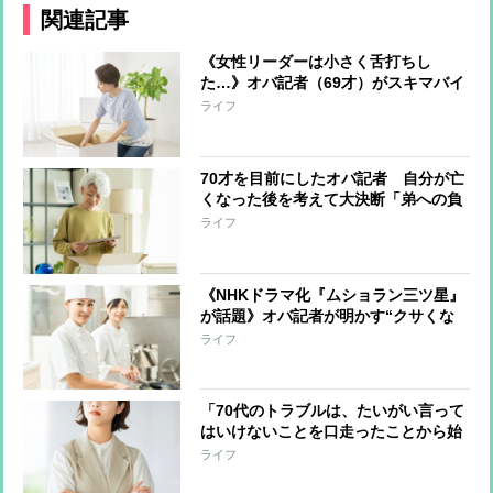
関連記事
《女性リーダーは小さく舌打ちし
た…》オバ記者（69才）がスキマバイ
トに挑戦「私に肉体労働をする資格は
ライフ
あるか？」実働7時間・報酬1万2千
円“引っ越しの梱包作業”一部始終
70才を目前にしたオバ記者 自分が亡
くなった後を考えて大決断「弟への負
担は最小限にしたい」と“この世の荷
ライフ
物”の片付け開始 年の功でわかった
上手く片付けるコツ
《NHKドラマ化『ムショラン三ツ星』
が話題》オバ記者が明かす“クサくな
いメシ”を作る管理栄養士の話、そし
ライフ
て「元受刑者と私とどこが違うのか」
という自問
「70代のトラブルは、たいがい言って
はいけないことを口走ったことから始
まっている」オバ記者（69）は“老年
ライフ
期”を受け入れられるか 痛感する“が