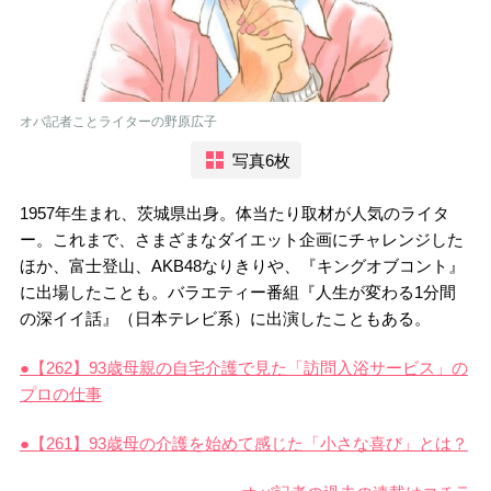
オバ記者ことライターの野原広子
写真6枚
1957年生まれ、茨城県出身。体当たり取材が人気のライタ
ー。これまで、さまざまなダイエット企画にチャレンジした
ほか、富士登山、AKB48なりきりや、『キングオブコント』
に出場したことも。バラエティー番組『人生が変わる1分間
の深イイ話』（日本テレビ系）に出演したこともある。
●【262】93歳母親の自宅介護で見た「訪問入浴サービス」の
プロの仕事
●【261】93歳母の介護を始めて感じた「小さな喜び」とは？