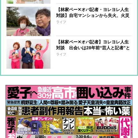
まん力の減少”
【林家ペー✕オバ記者・ヨレヨレ人生
対談】自宅マンションから失火、火災
保険に入っておらず周辺住宅への補償
ライフ
を担うことに…「10年分の喜怒哀楽を
味わいました」
【林家ペー✕オバ記者】ヨレヨレ人生
対談 出会いは28年前“芸人と記者”と
いう関係から“芸人とマネジャー”にな
ライフ
るまで