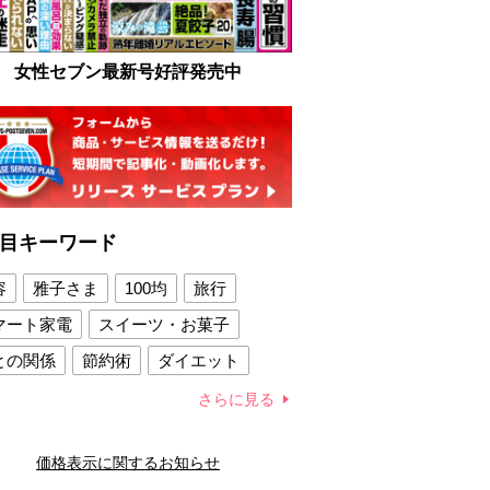
女性セブン最新号好評発売中
目キーワード
容
雅子さま
100均
旅行
マート家電
スイーツ・お菓子
との関係
節約術
ダイエット
康法
新製品
さらに見る
容賢者のダイエットグッズ
価格表示に関するお知らせ
との関係
新津春子
どか食い