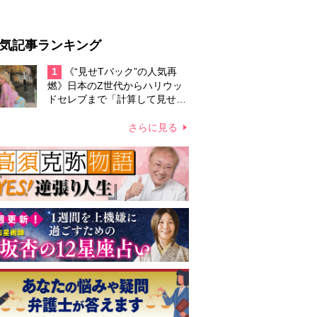
気記事ランキング
1
《“見せTバック”の人気再
燃》日本のZ世代からハリウッ
ドセレブまで「計算して見せ
る」あざとくないY2Kファッシ
ョンが再流行
さらに見る