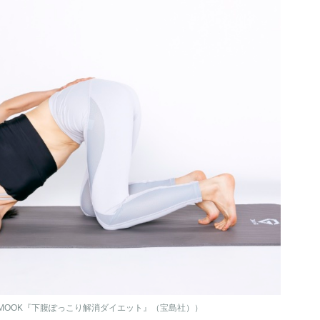
JMOOK『下腹ぽっこり解消ダイエット』（宝島社））