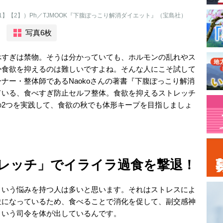
】【2】）Ph／TJMOOK『下腹ぽっこり解消ダイエット』（宝島社）
写真6枚
べすぎは禁物。そうは分かっていても、ホルモンの乱れやス
か食欲を抑えるのは難しいですよね。そんな人にこそ試して
ナー・整体師であるNaokoさんの著書『下腹ぽっこり解消
ている、食べすぎ防止セルフ整体。食欲を抑えるストレッチ
の2つを実践して、食欲の秋でも体形キープを目指しましょ
レッチ」でイライラ過食を撃退！
という悩みを持つ人は多いと思います。それはストレスによ
位になっているため、食べることで消化を促して、副交感神
という司令を体が出しているんです。