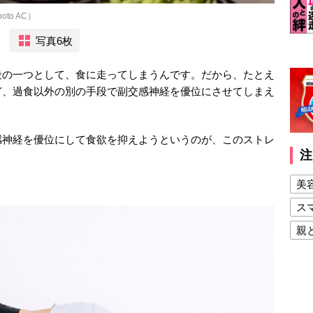
o AC）
写真6枚
段の一つとして、食に走ってしまうんです。だから、たとえ
ど、過食以外の別の手段で副交感神経を優位にさせてしまえ
感神経を優位にして食欲を抑えようというのが、このストレ
注
美
ス
親
健
美
夫