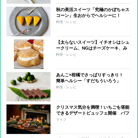
秋の美活スイーツ「究極のかぼちゃス
コーン」生おからでヘルシーに！
料理・レシピ
【太らないスイーツ】イチオシはシュ
ークリーム、NGはチーズケーキ、み
たらし団子
料理・レシピ
あんこ×柑橘でさっぱりすっきり！
簡単ヘルシー「すだちういろう」
料理・レシピ
クリスマス気分を満喫！いちごを堪能
できるデザートビュッフェ開催 パフ
ェ、タルト、パイ、ロールケーキも
ライフ