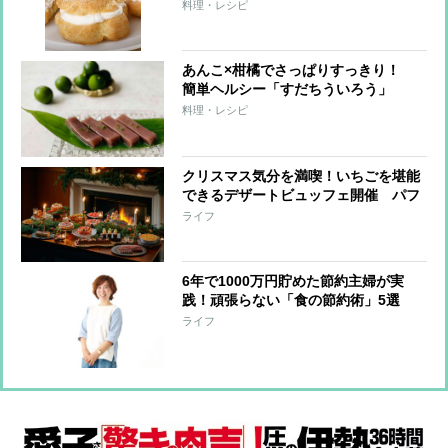
たらし団子
料理・レシピ
あんこ×柑橘でさっぱりすっきり！
簡単ヘルシー「すだちういろう」
料理・レシピ
クリスマス気分を満喫！いちごを堪能
できるデザートビュッフェ開催 パフ
ェ、タルト、パイ、ロールケーキも
ライフ
6年で1000万円貯めた節約主婦が実
践！頑張らない「食の節約術」5選
ライフ