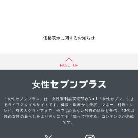
価格表示に関するお知らせ
PAGE TOP
「女性セブンプラス」は、女性週刊誌実売部数No.1「女性セブン」によ
るライフスタイルサイトです。健康・医療から美容、マネー、料理・レ
シピ、有名人グラビアまで、他では読めない独自の情報を発信。40代以
降の女性の暮らしをより豊かにする「知って得する」コンテンツが満載
です。