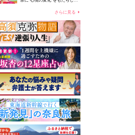
奈に“心境の変化”をもたらした
主演映画『ママせか』 身を削
って「がんに蝕まれる母」を演
さらに見る
じた壮絶な撮影現場