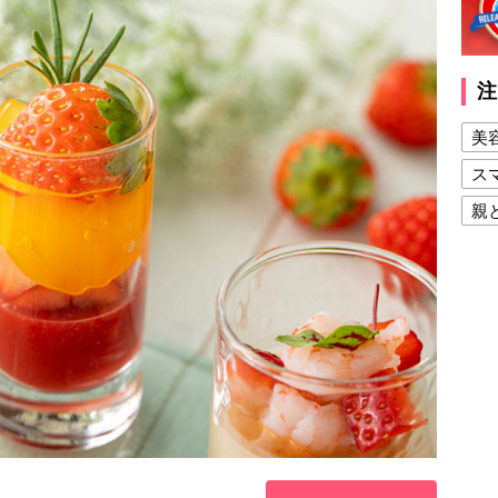
注
美
ス
親
健
美
夫