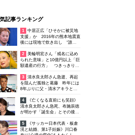
気記事ランキング
1
中居正広「ひそかに被災地
支援」か 2016年の熊本地震直
後には現地で炊き出し “誰に
も知られなくて良い”と、むし
ろ強まる福祉活動への思い
2
美輪明宏さん「戒名に込め
られた意味」と10億円以上「巨
額遺産の行方」 つきっきりで
私生活をサポートしていた元俳
優が相続か
3
清水良太郎さん急逝、再起
を阻んだ孤独と葛藤 昨年には
8年ぶりに父・清水アキラと共
演、本格的な活動再開に向かっ
ていたが…周囲が懸念していた
4
《亡くなる直前にも笑顔》
「不安定なところ」
清水良太郎さん急死、布施辰徳
が明かす「誕生会」とその後の
メッセージ
5
《サッカー日本代表・板倉
滉と結婚、第1子妊娠》川口春