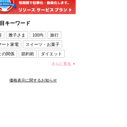
目キーワード
容
雅子さま
100均
旅行
マート家電
スイーツ・お菓子
との関係
節約術
ダイエット
康法
新製品
さらに見る
容賢者のダイエットグッズ
価格表示に関するお知らせ
との関係
新津春子
どか食い