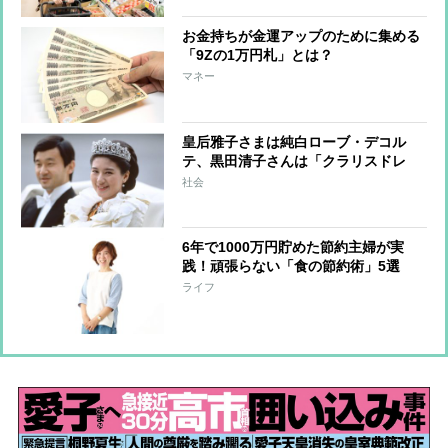
お金持ちが金運アップのために集める
「9Zの1万円札」とは？
マネー
皇后雅子さまは純白ローブ・デコル
テ、黒田清子さんは「クラリスドレ
ス」と話題に 女性皇族の華麗な
社会
る”結婚ファッション”
6年で1000万円貯めた節約主婦が実
践！頑張らない「食の節約術」5選
ライフ