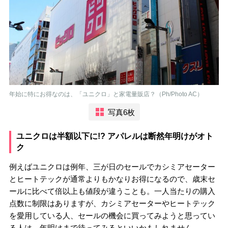
年始に特にお得なのは、「ユニクロ」と家電量販店？（Ph/Photo AC）
写真6枚
ユニクロは半額以下に!? アパレルは断然年明けがオト
ク
例えばユニクロは例年、三が日のセールでカシミアセーター
とヒートテックが通常よりもかなりお得になるので、歳末セ
ールに比べて倍以上も値段が違うことも。一人当たりの購入
点数に制限はありますが、カシミアセーターやヒートテック
を愛用している人、セールの機会に買ってみようと思ってい
る人は、年明けまで待ってみるといいかもしれません。