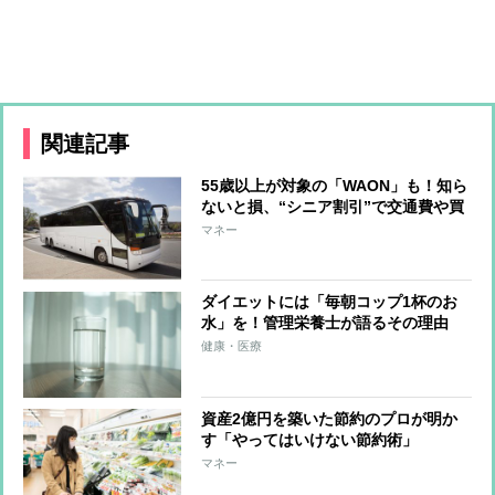
関連記事
55歳以上が対象の「WAON」も！知ら
ないと損、“シニア割引”で交通費や買
い物がお得に
マネー
ダイエットには「毎朝コップ1杯のお
水」を！管理栄養士が語るその理由
健康・医療
資産2億円を築いた節約のプロが明か
す「やってはいけない節約術」
マネー