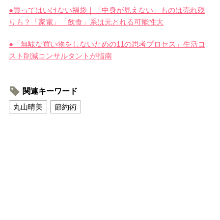
●買ってはいけない福袋｜「中身が見えない」ものは売れ残
りも？「家電」「飲食」系は元とれる可能性大
●「無駄な買い物をしないための11の思考プロセス」生活コ
スト削減コンサルタントが指南
関連キーワード
丸山晴美
節約術