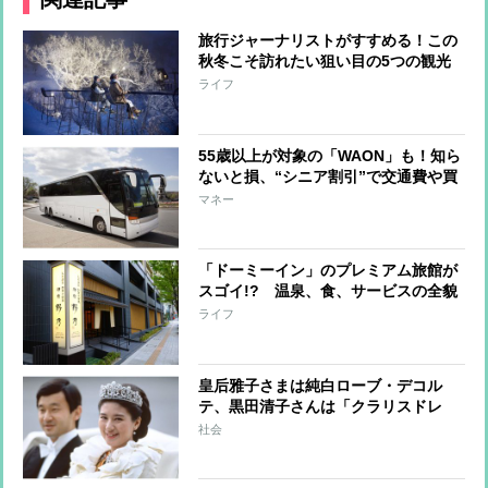
旅行ジャーナリストがすすめる！この
秋冬こそ訪れたい狙い目の5つの観光
地
ライフ
55歳以上が対象の「WAON」も！知ら
ないと損、“シニア割引”で交通費や買
い物がお得に
マネー
「ドーミーイン」のプレミアム旅館が
スゴイ!? 温泉、食、サービスの全貌
ライフ
皇后雅子さまは純白ローブ・デコル
テ、黒田清子さんは「クラリスドレ
ス」と話題に 女性皇族の華麗な
社会
る”結婚ファッション”