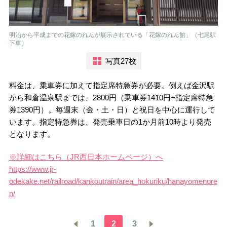
明治から平成までの花嫁のれんが展示されている「花嫁のれん館」（七尾駅
下車）
写真27枚
料金は、乗車券に加えて指定席特急券が必要。例えば金沢駅
から和倉温泉駅までは、2800円（乗車券1410円+指定席特急
券1390円）。毎週末（金・土・日）と祝日を中心に運行して
います。指定特急券は、発売乗車日の1か月前10時より発売
となります。
※詳細はこちら（JR西日本ホームページ）へ
https://www.jr-
odekake.net/railroad/kankoutrain/area_hokuriku/hanayomenore
n/
1
2
3