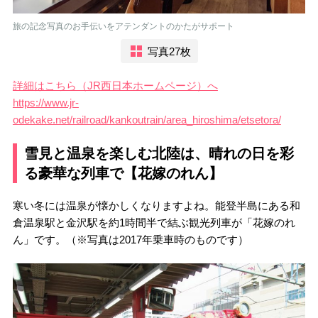
旅の記念写真のお手伝いをアテンダントのかたがサポート
写真27枚
詳細はこちら（JR西日本ホームページ）へ
https://www.jr-
odekake.net/railroad/kankoutrain/area_hiroshima/etsetora/
雪見と温泉を楽しむ北陸は、晴れの日を彩
る豪華な列車で【花嫁のれん】
寒い冬には温泉が懐かしくなりますよね。能登半島にある和
倉温泉駅と金沢駅を約1時間半で結ぶ観光列車が「花嫁のれ
ん」です。（※写真は2017年乗車時のものです）