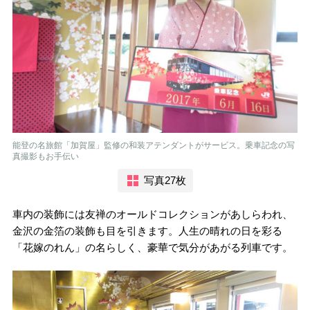
能登の名旅館「加賀屋」監修の和装アテンダントがサービス。乗車記念の写
真撮影もお手伝い
写真27枚
車内の装飾には友禅のオールドコレクションがあしらわれ、
金沢の金箔の装飾も目を引きます。人生の晴れの日を彩る
「花嫁のれん」の名らしく、豪華で気分があがる列車です。