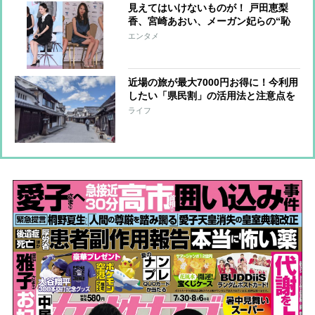
見えてはいけないものが！ 戸田恵梨
香、宮崎あおい、メーガン妃らの“恥
ずかしい”写真
エンタメ
近場の旅が最大7000円お得に！今利用
したい「県民割」の活用法と注意点を
解説
ライフ