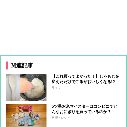
関連記事
【これ買ってよかった！】しゃもじを
変えただけでご飯がおいしくなる!?
5ツ星お米マイスターが提言、いいし
ライフ
ゃもじの条件とは？
5ツ星お米マイスターはコンビニでど
んなおにぎりを買っているのか？
料理・レシピ