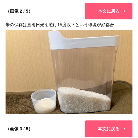
（画像 2 / 5）
本文に戻る
米の保存は直射日光を避け15度以下という環境が好都合
（画像 3 / 5）
本文に戻る