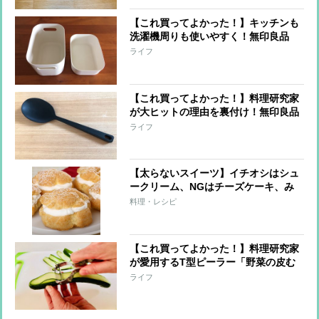
【これ買ってよかった！】キッチンも
洗濯機周りも使いやすく！無印良品
「ポリエチレンケース」の人気の秘密
ライフ
と活用ワザ
【これ買ってよかった！】料理研究家
が大ヒットの理由を裏付け！無印良品
の『シリコーン調理スプーン』の実力
ライフ
とは？
【太らないスイーツ】イチオシはシュ
ークリーム、NGはチーズケーキ、み
たらし団子
料理・レシピ
【これ買ってよかった！】料理研究家
が愛用するT型ピーラー「野菜の皮む
きにヘビロテ」の理由
ライフ