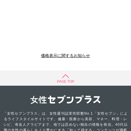
価格表示に関するお知らせ
PAGE TOP
「女性セブンプラス」は、女性週刊誌実売部数No.1「女性セブン」によ
るライフスタイルサイトです。健康・医療から美容、マネー、料理・レ
シピ、有名人グラビアまで、他では読めない独自の情報を発信。40代以
降の女性の暮らしをより豊かにする「知って得する」コンテンツが満載