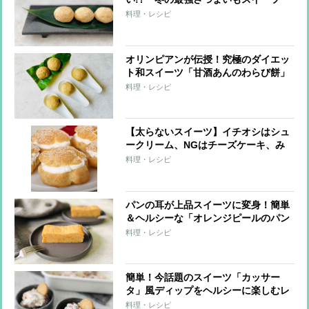
「芋もち」レシピ
料理・レシピ
オリンピアンが伝授！究極のダイエッ
ト和スイーツ「甘酒あんのわらび餅」
料理・レシピ
【太らないスイーツ】イチオシはシュ
ークリーム、NGはチーズケーキ、み
たらし団子
料理・レシピ
パンの耳が上品スイーツに変身！簡単
＆ヘルシーな「オレンジピールのパン
プディング」
料理・レシピ
簡単！今話題のスイーツ「カッサー
タ」風ディップをヘルシーに楽しむレ
シピ
料理・レシピ