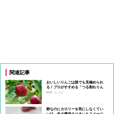
関連記事
おいしいりんごは誰でも見極められ
る！プロがすすめる「つる割れりん
ご」とは？
料理・レシピ
餅なのにカロリーを気にしなくてい
い!? 冬の最強さつまいもスイーツ