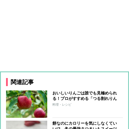
関連記事
おいしいりんごは誰でも見極められ
る！プロがすすめる「つる割れりん
ご」とは？
料理・レシピ
餅なのにカロリーを気にしなくてい
い!? 冬の最強さつまいもスイーツ