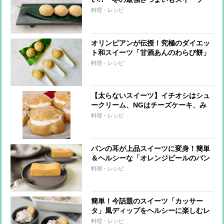
「芋もち」レシピ
料理・レシピ
オリンピアンが伝授！究極のダイエッ
ト和スイーツ「甘酒あんのわらび餅」
料理・レシピ
【太らないスイーツ】イチオシはシュ
ークリーム、NGはチーズケーキ、み
たらし団子
料理・レシピ
パンの耳が上品スイーツに変身！簡単
＆ヘルシーな「オレンジピールのパン
プディング」
料理・レシピ
簡単！今話題のスイーツ「カッサー
タ」風ディップをヘルシーに楽しむレ
シピ
料理・レシピ