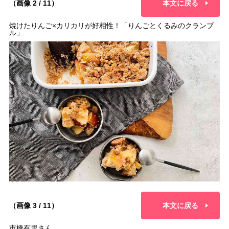
（画像 2 / 11）
本文に戻る
焼けたりんご×カリカリが好相性！「りんごとくるみのクランブ
ル」
（画像 3 / 11）
本文に戻る
市橋有里さん