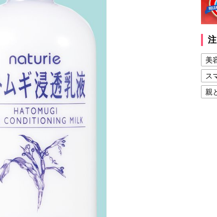
注
美
ス
親
健
美
夫