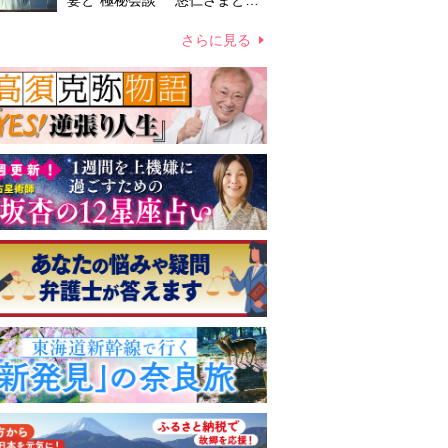
妻と“極秘会談” 悠仁さまと佳
子さまの結婚を含めた将来や皇
室の伝統のあり方をご相談か
さらに見る