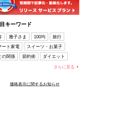
目キーワード
容
雅子さま
100均
旅行
マート家電
スイーツ・お菓子
との関係
節約術
ダイエット
康法
新製品
さらに見る
容賢者のダイエットグッズ
価格表示に関するお知らせ
との関係
新津春子
どか食い