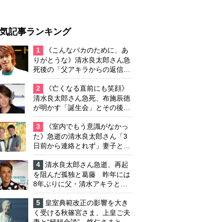
気記事ランキング
1
《こんなバカのために、あ
りがとうな》清水良太郎さん急
死後の「父アキラからの返信」
布施辰徳が涙で明かす「順番が
違う」
2
《亡くなる直前にも笑顔》
清水良太郎さん急死、布施辰徳
が明かす「誕生会」とその後の
メッセージ
3
《室内でもう意識がなかっ
た》急逝の清水良太郎さん「3
日前から連絡とれず」妻子とは
別居で孤独を感じていた
4
清水良太郎さん急逝、再起
を阻んだ孤独と葛藤 昨年には
8年ぶりに父・清水アキラと共
演、本格的な活動再開に向かっ
ていたが…周囲が懸念していた
5
皇室典範改正の影響を大き
「不安定なところ」
く受ける秋篠宮さま、上皇ご夫