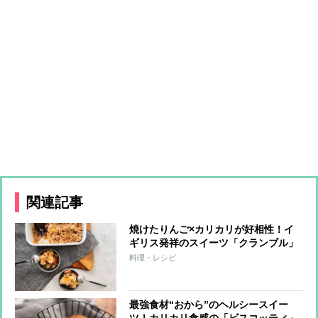
関連記事
焼けたりんご×カリカリが好相性！イ
ギリス発祥のスイーツ「クランブル」
が栄養たっぷりで極旨
料理・レシピ
最強食材“おから”のヘルシースイー
ツ！カリカリ食感の「ビスコッティ」