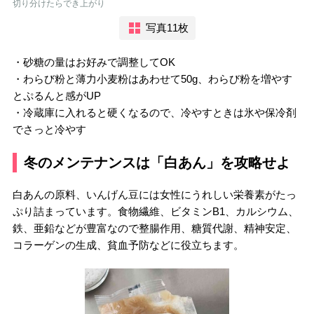
切り分けたらでき上がり
写真11枚
・砂糖の量はお好みで調整してOK
・わらび粉と薄力小麦粉はあわせて50g、わらび粉を増やす
とぷるんと感がUP
・冷蔵庫に入れると硬くなるので、冷やすときは氷や保冷剤
でさっと冷やす
冬のメンテナンスは「白あん」を攻略せよ
白あんの原料、いんげん豆には女性にうれしい栄養素がたっ
ぷり詰まっています。食物繊維、ビタミンB1、カルシウム、
鉄、亜鉛などが豊富なので整腸作用、糖質代謝、精神安定、
コラーゲンの生成、貧血予防などに役立ちます。