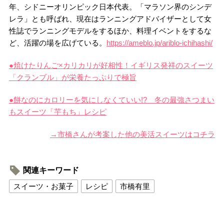
年、シドニーオリンピック日本代表。「マラソン界のシンデ
レラ」とも呼ばれ、現在はランニングアドバイザーとして女
性誌でランニングモデルをするほか、料理イベントをするな
ど、活躍の場を広げている。
https://ameblo.jp/ariblo-ichihashi/
●焼けたりんご×カリカリが好相性！イギリス発祥のスイーツ
「クランブル」が栄養たっぷりで極旨
●餅なのにカロリーを気にしなくていい!? 冬の最強さつまい
もスイーツ「芋もち」レシピ
→市橋さんが考案した他の美活スイーツはコチラ
関連キーワード
スイーツ・お菓子
レシピ
市橋有里