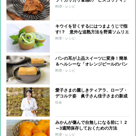
料理・レシピ
キウイを甘くするにはつまようじで指
す!？ 意外な追熟方法を野菜ソムリエ
プロが紹介
料理・レシピ
パンの耳が上品スイーツに変身！簡単
＆ヘルシーな「オレンジピールのパン
プディング」
料理・レシピ
愛子さまの麗しきティアラ、ローブ・
デコルテ姿 眞子さん佳子さまの新成
人ドレス姿や秘話も
社会
みかんが傷んで台無しになる前に！ 2
～3週間保存しておくための方法
料理・レシピ